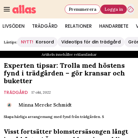
Prenumerera
Logga in
LIVSÖDEN
TRÄDGÅRD
RELATIONER
HANDARBETE
NYTT!
Korsord
Videotips för din trädgård
Grö
Lästips:
Artikeln innehåller reklamlänkar
Experten tipsar: Trolla med höstens
fynd i trädgården – gör kransar och
buketter
TRÄDGÅRD
17 okt, 2022
Minna Mercke Schmidt
Skapa härliga arrangemang med fynd från trädgården. S
Visst fortsätter blomstersäsongen långt