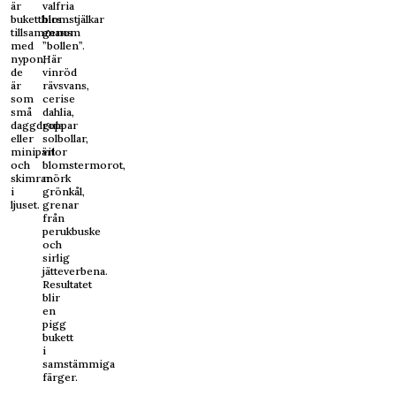
är
valfria
buketthirs
blomstjälkar
tillsammans
genom
med
”bollen”.
nypon,
Här
de
vinröd
är
rävsvans,
som
cerise
små
dahlia,
daggdroppar
gula
eller
solbollar,
minipärlor
vit
och
blomstermorot,
skimrar
mörk
i
grönkål,
ljuset.
grenar
från
perukbuske
och
sirlig
jätteverbena.
Resultatet
blir
en
pigg
bukett
i
samstämmiga
färger.