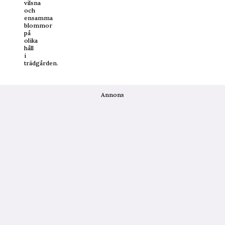
vilsna
och
ensamma
blommor
på
olika
håll
i
trädgården.
Annons