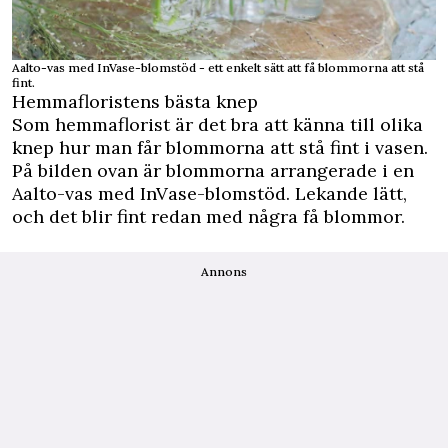
Aalto-vas med InVase-blomstöd - ett enkelt sätt att få blommorna att stå
fint.
Hemmafloristens bästa knep
Som hemmaflorist är det bra att känna till olika
knep hur man får blommorna att stå fint i vasen.
På bilden ovan är blommorna arrangerade i en
Aalto-vas med InVase-blomstöd. Lekande lätt,
och det blir fint redan med några få blommor.
Annons