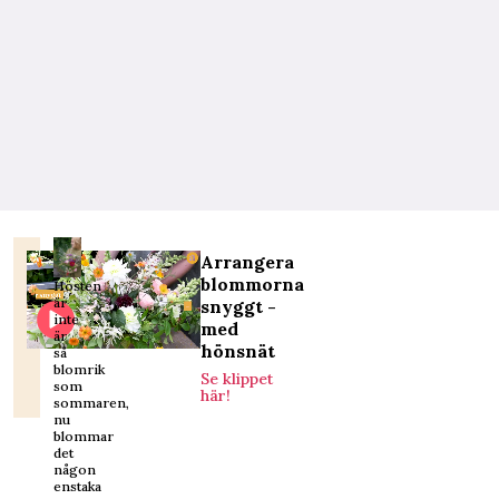
Arrangera
blommorna
Hösten
är
snyggt -
inte
med
är
hönsnät
så
blomrik
Se klippet
som
här!
sommaren,
nu
blommar
det
någon
enstaka