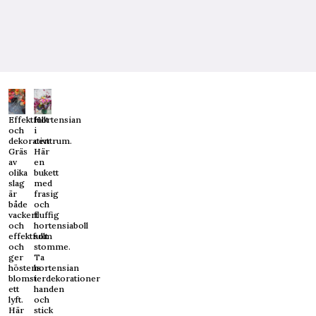
Effektfullt
Hortensian
och
i
dekorativt
centrum.
Gräs
Här
av
en
olika
bukett
slag
med
är
frasig
både
och
vackert
fluffig
och
hortensiaboll
effektfullt
som
och
stomme.
ger
Ta
höstens
hortensian
blomsterdekorationer
i
ett
handen
lyft.
och
Här
stick