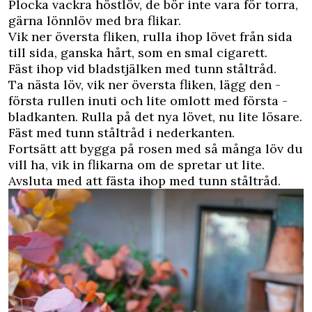
Plocka vackra höstlöv, de bör inte vara för torra,
gärna lönnlöv med bra flikar.
Vik ner översta fliken, rulla ihop lövet från sida
till sida, ganska hårt, som en smal cigarett.
Fäst ihop vid bladstjälken med tunn ­ståltråd.
Ta nästa löv, vik ner översta fliken, lägg den ­
första rullen inuti och lite omlott med första ­
bladkanten. Rulla på det nya lövet, nu lite lösare.
Fäst med tunn ståltråd i nederkanten.
Fortsätt att bygga på rosen med så många löv du
vill ha, vik in flikarna om de spretar ut lite.
Avsluta med att fästa ihop med tunn ståltråd.