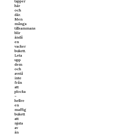
tapper
här
och
där.
Men
många
tillsammans
blir
ändå
en
vacker
bukett.
Leta
upp
dem
och
avstå
inte
från
att
plocka
–
hellre
en
maffig
bukett
att
njuta
av
än