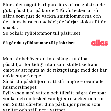
F
inns det något härligare än vackra, gnistrande
gula påskliljor på bordet? Få vårtecken är så
säkra som just de vackra snittblommorna och
det finns bara en nackdel; de börjar sloka alltför
snabbt.
Se också: Tyllblommor till påskriset
Så gör du tyllblommor till påskriset
Men i år behöver du inte slänga ut dina
påskliljor för tidigt utan kan istället se fram
emot av att njuta av de riktigt länge med det här
enkla superknepet.
Så får du påskliljorna att stå längre – oväntade
husmorsknepet
Fyll vasen med vatten och tillsätt några droppar
vodka och en tesked vanligt strösocker och rör
om. Snitta därefter dina påskliljor precis som
vanligt och ställ ner i vattnet.