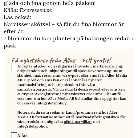
glada och fina genom hela påsken!
Källa:
Expressen.se
Läs också:
Narcisser skötsel – så får du fina blommor år
efter år
7 blommor du kan plantera på balkongen redan i
påsk
Få nyhetsbrev från Allas – helt gratis!
Ja, jag samtycker och vill gärna få nyheter, marknadsföring,
erbjudanden och inbjudningar till specialevenemang inom
skönhet, mat, resor mm. via e-post eller sms från Aller Media
AB. E-post och sms kan också innehålla nyheter,
marknadsföring och erbjudanden från våra
samarbetspartners. Vill du sluta få dessa e-post eller sms kan
du trycka "Avregistrera" i nyhetsbrevet eller sms. För att få
veta mer om hur Aller Media AB behandlar dina uppgifter kan
du läsa vår
integritetspolicy
.
Notera att du som redan är kund/prenumerant hos Aller
Media AB fortsatt kommer att få marknadsföringsutskick för
våra produkter enligt våra
allmänna villkor
och
integritetspolicy
.
Allas