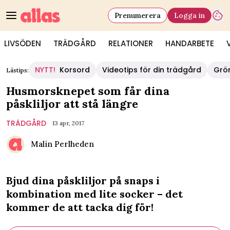
Prenumerera
Logga in
LIVSÖDEN
TRÄDGÅRD
RELATIONER
HANDARBETE
NYTT!
Korsord
Videotips för din trädgård
Grö
Lästips:
Husmorsknepet som får dina
påskliljor att stå längre
TRÄDGÅRD
13 apr, 2017
Malin Perlheden
Bjud dina påskliljor på snaps i
kombination med lite socker – det
kommer de att tacka dig för!