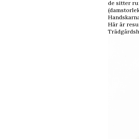
de sitter r
(damstorlek
Handskarna 
Här är resu
Trädgårdsh