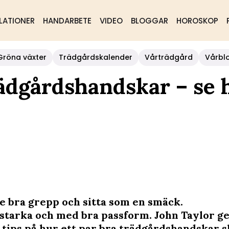
LATIONER
HANDARBETE
VIDEO
BLOGGAR
HOROSKOP
Gröna växter
Trädgårdskalender
Vårträdgård
Vårbl
rädgårdshandskar – se 
ge bra grepp och sitta som en smäck.
itstarka och med bra passform. John Taylor g
 tips på hur ett par bra trädgårdshandskar s