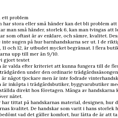
 ett problem
 har stora eller små händer kan det bli problem att 
ar man små händer, storlek 6, kan man tvingas att l
r som oftast är av enklare, och sämre, kvalitet. De
inte sugen på hur barnhandskarna ser ut. I de rikti
, 11 och 12, är utbudet mycket begränsat. I flera buti
karna upp till mer än 9/10.
i gjort testet
är valda efter kriteriet att kunna fungera till de fle
 trädgården under den ordinarie trädgårdssäsongen
är något tjockare men är inte fodrade vinterhandsk
är inköpta i trädgårdsbutiker, byggvarubutiker med
ställda direkt hos företagen. Många av handskarna k
ver nätet.
 har tittat på handskarnas material, designen, hur 
as kvalitet. De handskar som varit i hans storlek 
bedömt vad det gäller komfort, hur lätta de är att t