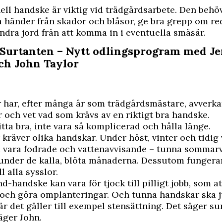
ell handske är viktig vid trädgårdsarbete. Den behöv
 händer från skador och blåsor, ge bra grepp om r
ndra jord från att komma in i eventuella småsår.
 Surtanten – Nytt odlingsprogram med J
och John Taylor
 har, efter många år som trädgårdsmästare, avverk
 och vet vad som krävs av en riktigt bra handske.
itta bra, inte vara så komplicerad och hålla länge.
 kräver olika handskar. Under höst, vinter och tidig
 vara fodrade och vattenavvisande – tunna sommarv
under de kalla, blöta månaderna. Dessutom fungerar
l alla sysslor.
d-handske kan vara för tjock till pilligt jobb, som at
 och göra omplanteringar. Och tunna handskar ska j
r det gäller till exempel stensättning. Det säger s
säger John.