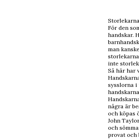
Storlekarna
För den som
handskar. H
barnhandska
man kanske 
storlekarna
inte storle
Så här har v
Handskarna 
sysslorna i
handskarna 
Handskarna 
några är be
och köpas ö
John Taylor
och sömmarn
provat och 