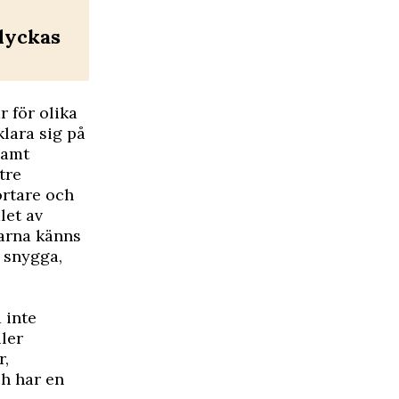
lyckas
 för olika
lara sig på
Samt
tre
ortare och
let av
karna känns
r snygga,
 inte
ller
r,
ch har en