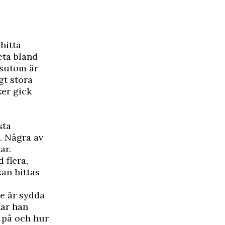
hitta
eta bland
ssutom är
gt stora
ker gick
sta
. Några av
ar.
 flera,
an hittas
de är sydda
har han
a på och hur