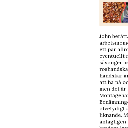
John berätt
arbetsmomen
ett par al
eventuellt 
säsonger b
roshandskar
handskar är
att ha på oc
men det är 
Montagehan
Benämninge
otvetydigt 
liknande. 
antagligen 