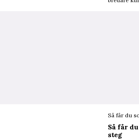
bredare ku
Så får du 
Så får d
steg