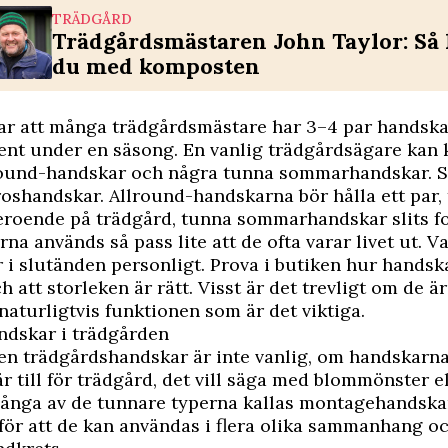
TRÄDGÅRD
Trädgårdsmästaren John Taylor: Så 
du med komposten
ar att många trädgårdsmästare har 3–4 par handskar
t under en säsong. En vanlig trädgårdsägare kan k
lround-handskar och några tunna sommarhandskar. 
roshandskar. Allround-handskarna bör hålla ett par, 
eroende på trädgård, tunna sommarhandskar slits f
na används så pass lite att de ofta varar livet ut. Va
 i slutänden personligt. Prova i butiken hur hands
h att storleken är rätt. Visst är det trevligt om de ä
naturligtvis funktionen som är det viktiga.
dskar i trädgården
n trädgårdshandskar är inte vanlig, om handskarna
är till för trädgård, det vill säga med blommönster e
Många av de tunnare typerna kallas montagehandska
för att de kan användas i flera olika sammanhang o