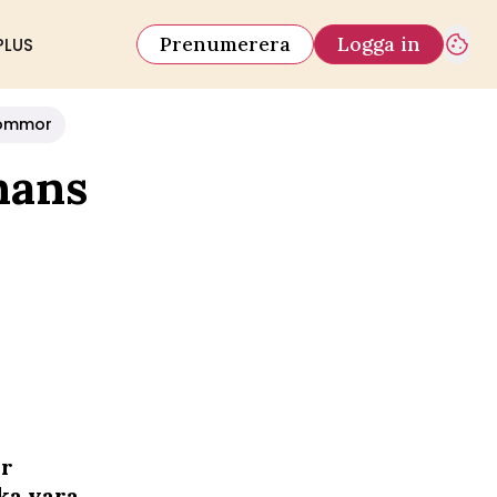
Prenumerera
Logga in
PLUS
ommor
hans
er
ka vara.