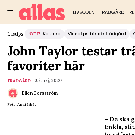
LIVSÖDEN
TRÄDGÅRD
RE
NYTT!
Korsord
Videotips för din trädgård
Lästips:
John Taylor testar t
favoriter här
05 maj, 2020
TRÄDGÅRD
Ellen Forsström
Foto: Anni Jähde
– De ska 
Enkla, sl
handfasta