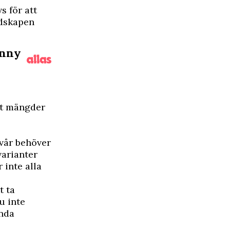
s för att
edskapen
enny
at mängder
 vår behöver
arianter
 inte alla
t ta
u inte
unda