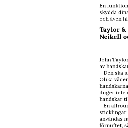
E
n funktion
skydda dina
och även hi
Taylor &
Neikell 
John Taylor
av handskar
– Den ska s
Olika väder
handskarna
duger inte 
handskar til
– En allroun
sticklingar
användas nä
förnuftet, 