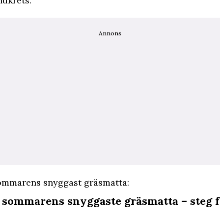
ndkrets.
Annons
sommarens snyggast gräsmatta:
u sommarens snyggaste gräsmatta – steg 