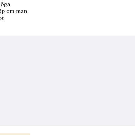
höga
köp om man
ot