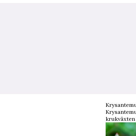
Krysantem
Krysantemum
krukväxten 