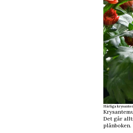
Härliga krysantem
Krysantemum
Det går all
plånboken.