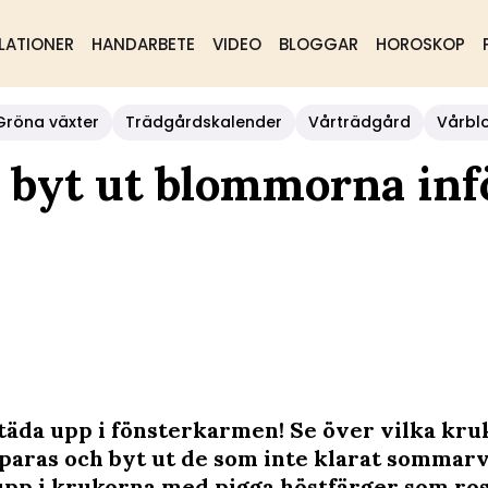
LATIONER
HANDARBETE
VIDEO
BLOGGAR
HOROSKOP
Gröna växter
Trädgårdskalender
Vårträdgård
Vårbl
– byt ut blommorna inf
städa upp i fönsterkarmen! Se över vilka kr
paras och byt ut de som inte klarat sommar
upp i krukorna med pigga höstfärger som ros