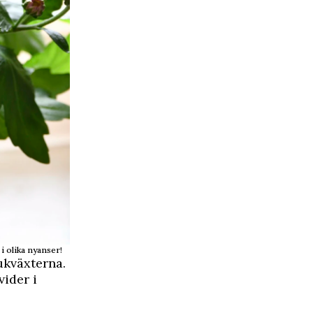
i olika nyanser!
ukväxterna.
vider i