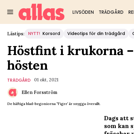
LIVSÖDEN
TRÄDGÅRD
RE
NYTT!
Korsord
Videotips för din trädgård
Lästips:
Höstfint i krukorna 
hösten
01 okt, 2021
TRÄDGÅRD
Ellen Forsström
De häftiga blad-begoniorna ’Tiger’ är snygga överallt.
Dags att 
som kan s
fräschar 