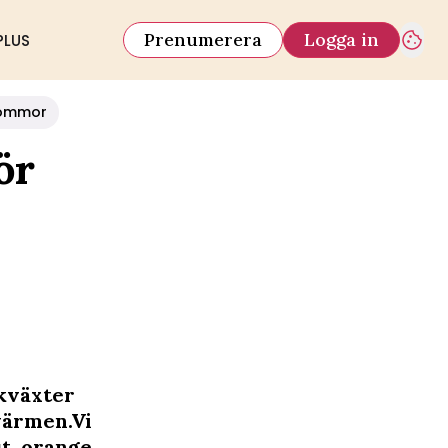
Prenumerera
Logga in
PLUS
ommor
ör
ukväxter
värmen.Vi
t, orange