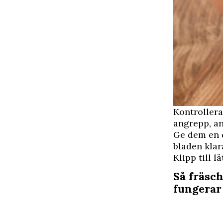
Kontrollera
angrepp, an
Ge dem en d
bladen klara
Klipp till 
Så fräsc
fungerar