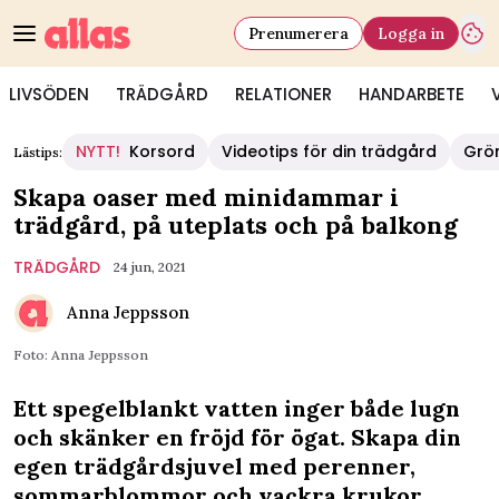
Prenumerera
Logga in
LIVSÖDEN
TRÄDGÅRD
RELATIONER
HANDARBETE
NYTT!
Korsord
Videotips för din trädgård
Grö
Lästips:
Skapa oaser med minidammar i
trädgård, på uteplats och på balkong
TRÄDGÅRD
24 jun, 2021
Anna Jeppsson
Foto: Anna Jeppsson
Ett spegelblankt vatten inger både lugn
och skänker en fröjd för ögat. Skapa din
egen trädgårdsjuvel med perenner,
sommarblommor och vackra krukor.