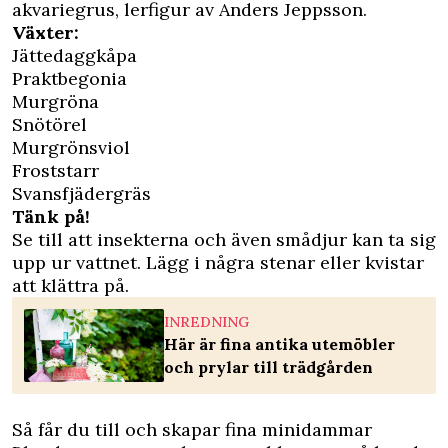
akvariegrus, lerfigur av Anders Jeppsson.
Växter:
Jättedaggkåpa
Praktbegonia
Murgröna
Snötörel
Murgrönsviol
Froststarr
Svansfjädergräs
Tänk på!
Se till att insekterna och även smådjur kan ta sig
upp ur vattnet. Lägg i några stenar eller kvistar
att klättra på.
INREDNING
Här är fina antika utemöbler
och prylar till trädgården
Så får du till och skapar fina minidammar