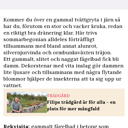
Kommer du över en gammal tvättgryta i järn så
har du, förutom en stor och vacker kruka, redan
en riktigt bra dränering klar. Här trivs
sommarbegonian alldeles förträffligt
tillsammans med bland annat alunrot,
silvernjurvinda och ormbunksväxten träjon.
Ett gammalt, slitet och naggat fågelbad fick bli
damm. Dekorstenar med vita inslag gör dammen
lite ljusare och tillsammans med några flytande
blommor hjälper de insekterna att ta sig upp ur
vattnet.
TRÄDGÅRD
Filips trädgård är för alla – en
plats för mer mångfald
Rekvisita:
gammalt fågelbad i betong som