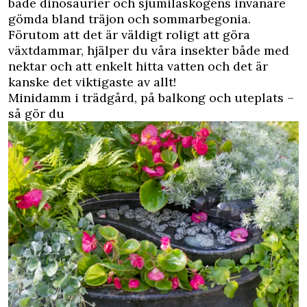
både dinosaurier och sjumilaskogens invånare
gömda bland träjon och sommarbegonia.
Förutom att det är väldigt roligt att göra
växtdammar,
hjälper du våra insekter
både med
nektar och att enkelt hitta vatten och det är
kanske det viktigaste av allt!
Minidamm i trädgård, på balkong och uteplats –
så gör du