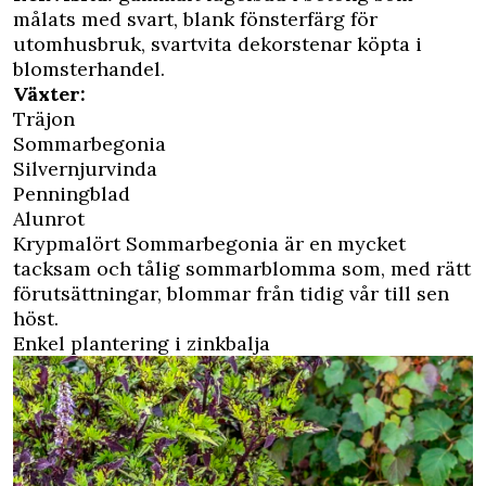
målats med svart, blank fönsterfärg för
utomhusbruk, svartvita dekorstenar köpta i
blomsterhandel.
Växter:
Träjon
Sommarbegonia
Silvernjurvinda
Penningblad
Alunrot
Krypmalört Sommarbegonia är en mycket
tacksam och tålig sommarblomma som, med rätt
förutsättningar, blommar från tidig vår till sen
höst.
Enkel plantering i zinkbalja