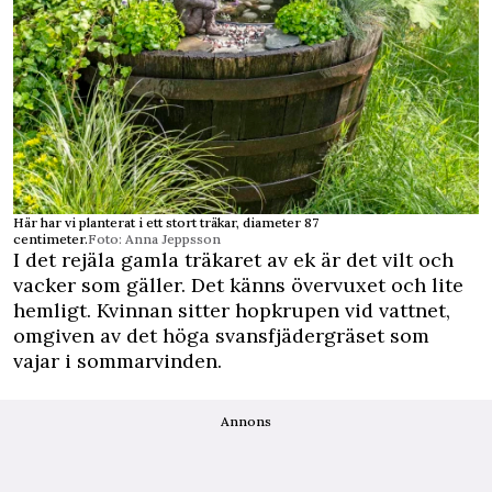
Här har vi planterat i ett stort träkar, diameter 87
centimeter.
Foto: Anna Jeppsson
I det rejäla gamla träkaret av ek är det vilt och
vacker som gäller. Det känns övervuxet och lite
hemligt. Kvinnan sitter hopkrupen vid vattnet,
omgiven av det höga svansfjädergräset som
vajar i sommarvinden.
Annons