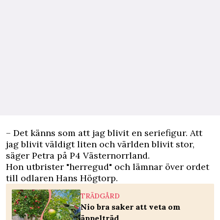
– Det känns som att jag blivit en seriefigur. Att
jag blivit väldigt liten och världen blivit stor,
säger Petra på P4 Västernorrland.
Hon utbrister "herregud" och lämnar över ordet
till odlaren Hans Högtorp.
TRÄDGÅRD
Nio bra saker att veta om
äppelträd