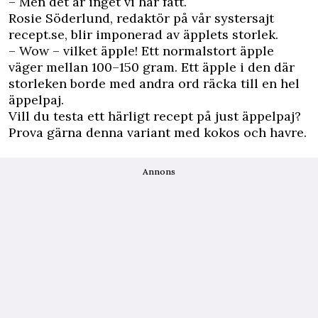
– Men det är inget vi har fått.
Rosie Söderlund, redaktör på vår systersajt
recept.se, blir imponerad av äpplets storlek.
– Wow – vilket äpple!
Ett normalstort äpple
väger mellan 100–150 gram. Ett äpple i den där
storleken borde med andra ord räcka till en hel
äppelpaj.
Vill du testa ett härligt recept på just äppelpaj?
Prova gärna denna variant med
kokos och havre
.
Annons