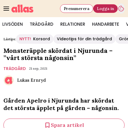
Prenumerera
Logga in
LIVSÖDEN
TRÄDGÅRD
RELATIONER
HANDARBETE
NYTT!
Korsord
Videotips för din trädgård
Grö
Lästips:
Monsteräpple skördat i Njurunda –
”vårt största någonsin”
TRÄDGÅRD
21 sep, 2021
Lukas Ernryd
Gården Apelro i Njurunda har skördat
det största äpplet på gården – någonsin.
Spara artikel