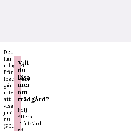
Det
här
Vill
inlägget
du
från
läsa
Instagram
mer
går
om
inte
trädgård?
att
visa
Följ
just
Allers
nu.
Trädgård
(P01)
på