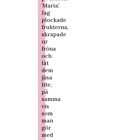
’Maria’.
Jag
plockade
frukterna,
skrapade
ur
fröna
och
lät
dem
jäsa
lite,
på
samma
vis
som
man
gör
med