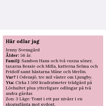
Här odlar jag
Jenny Svensgård
Ålder:
56 år.
Familj:
Sambon Hans och två vuxna söner,
taxarna Bessie och Milla, katterna Selma och
Fridolf samt hästarna Måne och Merlin.
Var?
I Odensjö, tre mil ­väster om Ljungby.
Yta:
Cirka 1 500 kvadratmeter trädgård på
Lövhultet plus ytterligare odlingar på två
andra gårdar.
Zon: 3 Läge: Tomt i ett par nivåer i en
skogsglänta mot sydost.