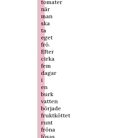
tomater
när
man
ska
ta
eget
frö.
Efter
cirka
fem
dagar
i
en
burk
vatten
började
fruktköttet
runt
fröna
lösas