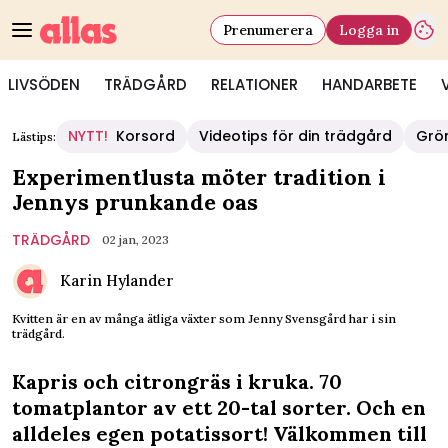
Prenumerera
Logga in
LIVSÖDEN
TRÄDGÅRD
RELATIONER
HANDARBETE
NYTT!
Korsord
Videotips för din trädgård
Grö
Lästips:
Experimentlusta möter tradition i
Jennys prunkande oas
TRÄDGÅRD
02 jan, 2023
Karin Hylander
Kvitten är en av många ätliga växter som Jenny Svensgård har i sin
trädgård.
Kapris och citrongräs i kruka. 70
tomatplantor av ett 20-tal sorter. Och en
alldeles egen potatissort! Välkommen till