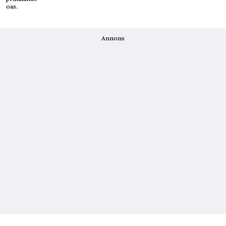
oas.
Annons