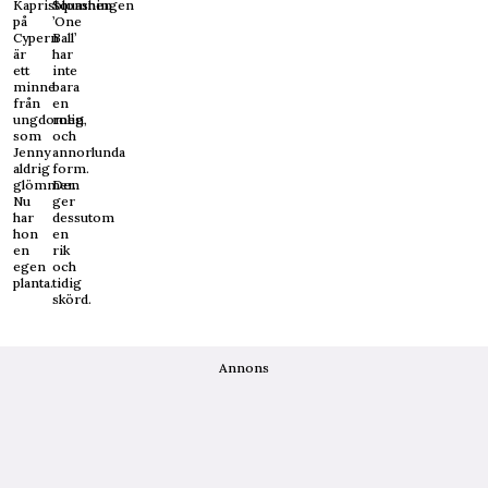
Kaprisblomningen
Squashen
på
’One
Cypern
Ball’
är
har
ett
inte
minne
bara
från
en
ungdomen,
rolig
som
och
Jenny
annorlunda
aldrig
form.
glömmer.
Den
Nu
ger
har
dessutom
hon
en
en
rik
egen
och
planta.
tidig
skörd.
Annons