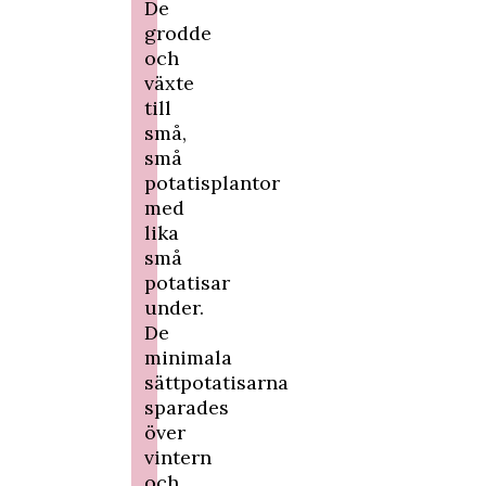
De
grodde
och
växte
till
små,
små
potatisplantor
med
lika
små
potatisar
under.
De
minimala
sättpotatisarna
sparades
över
vintern
och