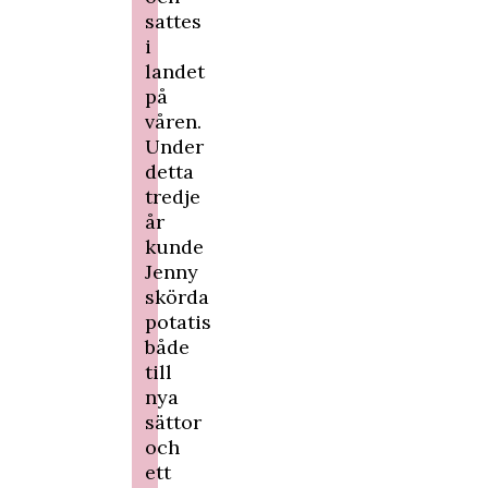
sattes
i
landet
på
våren.
Under
detta
tredje
år
kunde
Jenny
skörda
potatis
både
till
nya
sättor
och
ett