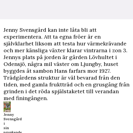
J
enny Svensgård kan inte låta bli att
experimentera. Att ta egna fröer är en
självklarhet liksom att testa hur värmekrävande
och mer känsliga växter klarar vintrarna i zon 3.
Jennys plats på jorden är gården Lövhultet i
Odensjö, några mil väster om Ljungby, huset
byggdes åt sambon Hans farfars mor 1927.
Trädgårdens struktur är väl bevarad från den
tiden, med gamla fruktträd och en grusgång från
grinden i det röda spjälstaketet till verandan
med finingången.
Jenny
Svensgård
i
sin
prunkande