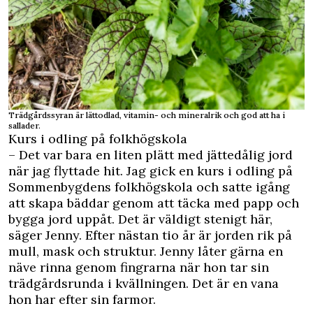
Trädgårdssyran är lättodlad, vitamin- och mineralrik och god att ha i
sallader.
Kurs i odling på folkhögskola
– Det var bara en liten plätt med jättedålig jord
när jag flyttade hit. Jag gick en kurs i odling på
Sommenbygdens folkhögskola och satte igång
att skapa bäddar genom att täcka med papp och
bygga jord uppåt. Det är väldigt stenigt här,
säger Jenny. Efter nästan tio år är jorden rik på
mull, mask och struktur. Jenny låter gärna en
näve rinna genom fingrarna när hon tar sin
trädgårdsrunda i kvällningen. Det är en vana
hon har efter sin farmor.