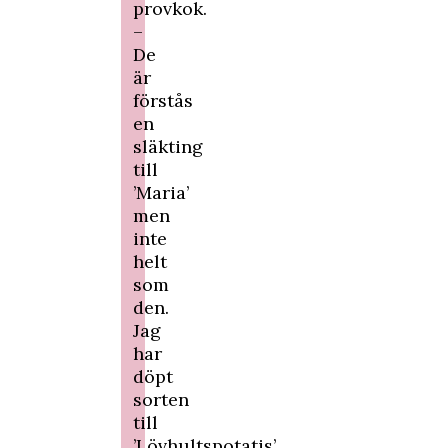
provkok.
–
De
är
förstås
en
släkting
till
’Maria’
men
inte
helt
som
den.
Jag
har
döpt
sorten
till
’Lövhultspotatis’.