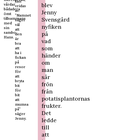
kan
blev
vårdar
vridas
bådadera
av.
Jenny
ömt
”Namnet
tillsammans
Svensgård
säger
med
väl
nyfiken
sin
att
sambo
på
den
Hans.
är
vad
bra
som
att
ha i
händer
fickan
om
på
resor
man
för
sår
att
bryta
frön
bit
för
från
bit
potatisplantornas
att
mumsa
frukter.
på”
Det
säger
Jenny.
ledde
till
att