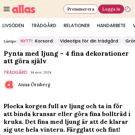
Prenumerera
Logga in
LIVSÖDEN
TRÄDGÅRD
RELATIONER
HANDARBETE
NYTT!
Korsord
Videotips för din trädgård
Grö
Lästips:
Pynta med ljung – 4 fina dekorationer
att göra själv
TRÄDGÅRD
14 nov, 2024
Anna Örnberg
Plocka korgen full av ljung och ta in för
att binda kransar eller göra fina bollträd i
kruka. Det fina med ljung är att de klarar
sig ute hela vintern. Färgglatt och fint!