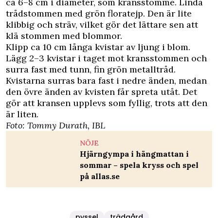
ca 6–8 cm i diameter, som kransstomme. Linda
trådstommen med grön floratejp. Den är lite
klibbig och sträv, vilket gör det lättare sen att
klä stommen med blommor.
Klipp ca 10 cm långa kvistar av ljung i blom.
Lägg 2–3 kvistar i taget mot kransstommen och
surra fast med tunn, fin grön metalltråd.
Kvistarna surras bara fast i nedre änden, medan
den övre änden av kvisten får spreta utåt. Det
gör att kransen upplevs som fyllig, trots att den
är liten.
Foto: Tommy Durath, IBL
NÖJE
Hjärngympa i hängmattan i
sommar – spela kryss och spel
på allas.se
pyssel
trädgård