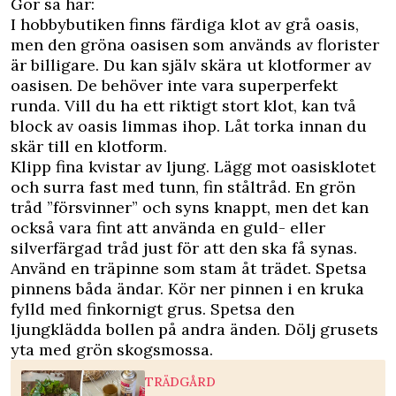
Gör så här:
I hobbybutiken finns färdiga klot av grå oasis,
men den gröna oasisen som används av florister
är billigare. Du kan själv skära ut klotformer av
oasisen. De behöver inte vara superperfekt
runda. Vill du ha ett riktigt stort klot, kan två
block av oasis limmas ihop. Låt torka innan du
skär till en klotform.
Klipp fina kvistar av ljung. Lägg mot oasisklotet
och surra fast med tunn, fin ståltråd. En grön
tråd ”försvinner” och syns knappt, men det kan
också vara fint att använda en guld- eller
silverfärgad tråd just för att den ska få synas.
Använd en träpinne som stam åt trädet. Spetsa
pinnens båda ändar. Kör ner pinnen i en kruka
fylld med finkornigt grus. Spetsa den
ljungklädda bollen på andra änden. Dölj grusets
yta med grön skogsmossa.
TRÄDGÅRD