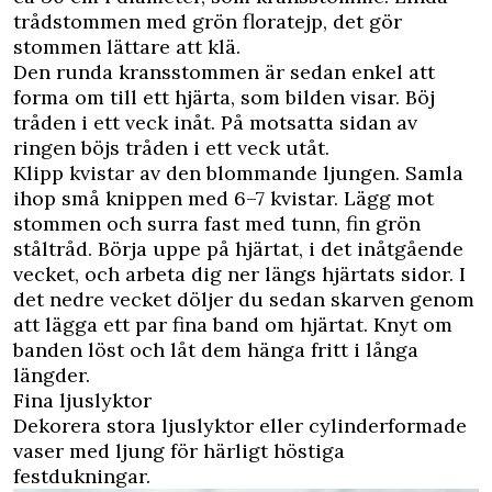
trådstommen med grön floratejp, det gör
stommen lättare att klä.
Den runda kransstommen är sedan enkel att
forma om till ett hjärta, som bilden visar. Böj
tråden i ett veck inåt. På motsatta sidan av
ringen böjs tråden i ett veck utåt.
Klipp kvistar av den blommande ljungen. Samla
ihop små knippen med 6–7 kvistar. Lägg mot
stommen och surra fast med tunn, fin grön
ståltråd. Börja uppe på hjärtat, i det inåtgående
vecket, och arbeta dig ner längs hjärtats sidor. I
det nedre vecket döljer du sedan skarven genom
att lägga ett par fina band om hjärtat. Knyt om
banden löst och låt dem hänga fritt i långa
längder.
Fina ljuslyktor
Dekorera stora ljuslyktor eller cylinderformade
vaser med ljung för härligt höstiga
festdukningar.