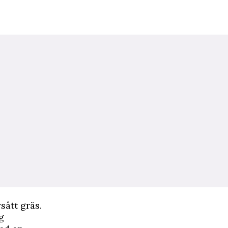
sått gräs.
g