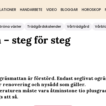
LATIONER
HANDARBETE
VIDEO
BLOGGAR
HOROSKOP
Gröna växter
Trädgårdskalender
Vårträdgård
Vårbl
– steg för steg
 gräsmattan är förstörd. Endast seglivat ogrä
är renovering och nysådd som gäller.
raturen måste vara åtminstone tio plusgra
s att så.