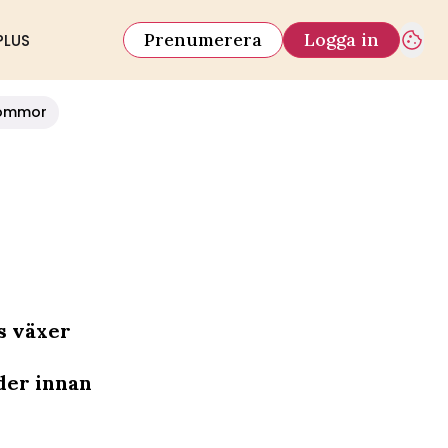
Prenumerera
Logga in
PLUS
ommor
s växer
der innan