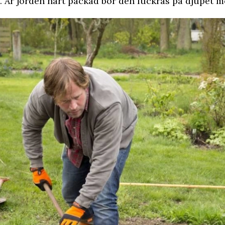
 Är jorden hårt packad bör den luckras på djupet 