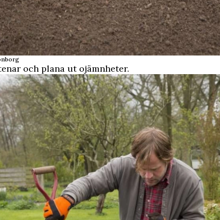
onborg
tenar och plana ut ojämnheter.