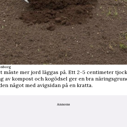
onborg
t måste mer jord läggas på. Ett 2–5 centimeter tjoc
g av kompost och kogödsel ger en bra näringsgrund.
den något med avigsidan på en kratta.
Annons