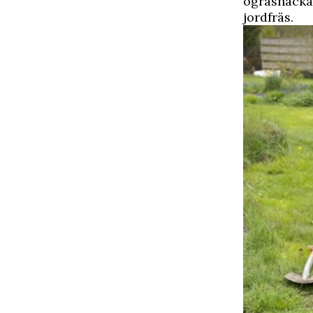
ogräshacka.
jordfräs.