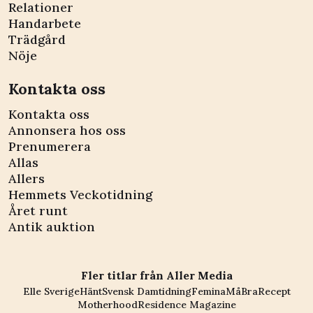
Relationer
Handarbete
Trädgård
Nöje
Kontakta oss
Kontakta oss
Annonsera hos oss
Prenumerera
Allas
Allers
Hemmets Veckotidning
Året runt
Antik auktion
Fler titlar från Aller Media
Elle Sverige
Hänt
Svensk Damtidning
Femina
MåBra
Recept
Motherhood
Residence Magazine