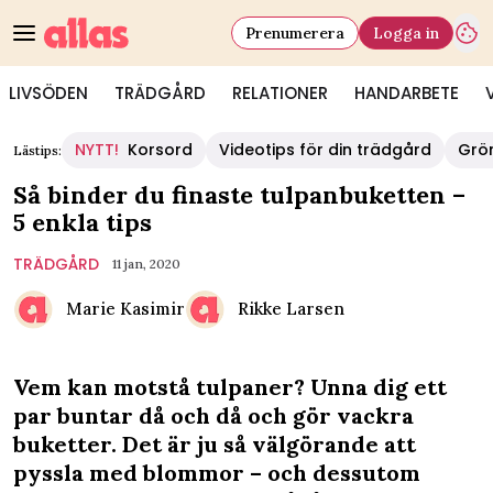
Prenumerera
Logga in
LIVSÖDEN
TRÄDGÅRD
RELATIONER
HANDARBETE
NYTT!
Korsord
Videotips för din trädgård
Grö
Lästips:
Så binder du finaste tulpanbuketten –
5 enkla tips
TRÄDGÅRD
11 jan, 2020
Marie Kasimir
Rikke Larsen
Vem kan motstå tulpaner? Unna dig ett
par buntar då och då och gör vackra
buketter. Det är ju så välgörande att
pyssla med blommor – och dessutom