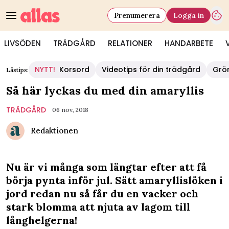
Prenumerera
Logga in
LIVSÖDEN
TRÄDGÅRD
RELATIONER
HANDARBETE
NYTT!
Korsord
Videotips för din trädgård
Grö
Lästips:
Så här lyckas du med din amaryllis
TRÄDGÅRD
06 nov, 2018
Redaktionen
Nu är vi många som längtar efter att få
börja pynta inför jul. Sätt amaryllislöken i
jord redan nu så får du en vacker och
stark blomma att njuta av lagom till
långhelgerna!