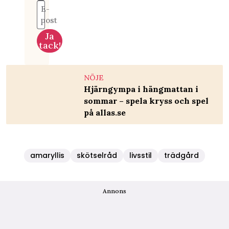
E-
post
Ja
tack!
NÖJE
Hjärngympa i hängmattan i
sommar – spela kryss och spel
på allas.se
amaryllis
skötselråd
livsstil
trädgård
Annons