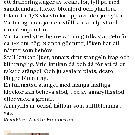
ett dräneringslager av lecakulor, fyll på med
sandblandad, lucker blomjord och plantera
löken. Ca 1/3 ska sticka upp ovanför jordytan.
Vattna igenom jorden, ställ krukan ljust och i
rumstemperatur.
Vänta med ytterligare vattning tills stängeln är
ca 1–2 dm hög. Skippa gödning, löken har all
näring som behövs.
Ställ krukan ljust, annars drar stängeln iväg och
blir ranglig. Vrid krukan då och då för att få en
rakare stängel. Och ju svalare plats, desto
längre blomning.
En fullmatad stängel med många maffiga
klockor kan behöva stöd, t ex av amaryllisstöd
eller vackra grenar.
Amaryllis är också hållbar som snittblomma i
vas.
Redaktör: Anette Frennessen