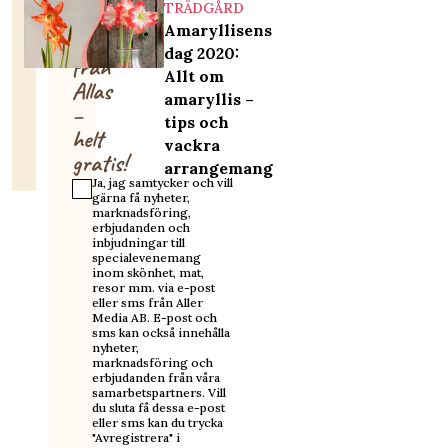
TRÄDGÅRD
Få
Amaryllisens
nyhetsbrev
dag 2020:
från
Allt om
Allas
amaryllis –
–
tips och
helt
vackra
gratis!
arrangemang
Ja, jag samtycker och vill
gärna få nyheter,
marknadsföring,
erbjudanden och
inbjudningar till
specialevenemang
inom skönhet, mat,
resor mm. via e-post
eller sms från Aller
Media AB. E-post och
sms kan också innehålla
nyheter,
marknadsföring och
erbjudanden från våra
samarbetspartners. Vill
du sluta få dessa e-post
eller sms kan du trycka
"Avregistrera" i