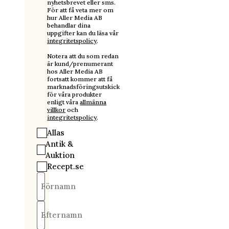
nyhetsbrevet eller sms.
För att få veta mer om
hur Aller Media AB
behandlar dina
uppgifter kan du läsa vår
integritetspolicy
.
Notera att du som redan
är kund/prenumerant
hos Aller Media AB
fortsatt kommer att få
marknadsföringsutskick
för våra produkter
enligt våra
allmänna
villkor
och
integritetspolicy
.
Allas
Antik &
Auktion
Recept.se
Förnamn
Efternamn