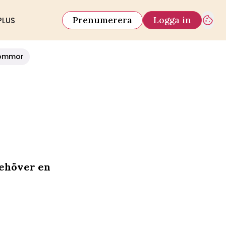
Prenumerera
Logga in
PLUS
ommor
 behöver en