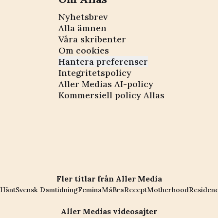
Nyhetsbrev
Alla ämnen
Våra skribenter
Om cookies
Hantera preferenser
Integritetspolicy
Aller Medias AI-policy
Kommersiell policy Allas
Fler titlar från Aller Media
Hänt
Svensk Damtidning
Femina
MåBra
Recept
Motherhood
Residen
Aller Medias videosajter