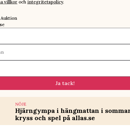
a villkor
och
integritetspolicy
.
 Auktion
se
mn
Ja tack!
NÖJE
Hjärngympa i hängmattan i sommar 
kryss och spel på allas.se