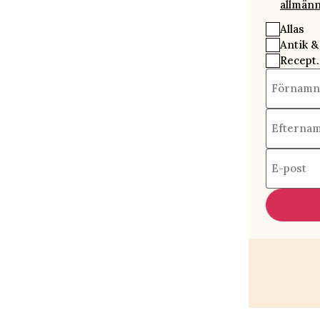
allmänn
Allas
Antik &
Recept.
Förnamn
Efterna
E-post