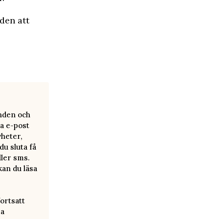
 den att
anden och
a e-post
yheter,
u sluta få
ller sms.
kan du läsa
ortsatt
ra