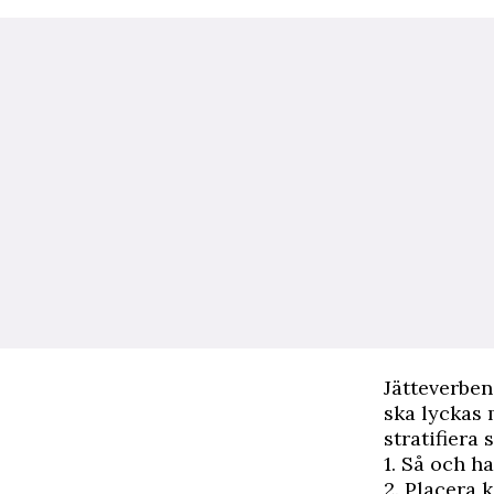
Jätteverbena
ska lyckas 
stratifiera 
1. Så och h
2. Placera k