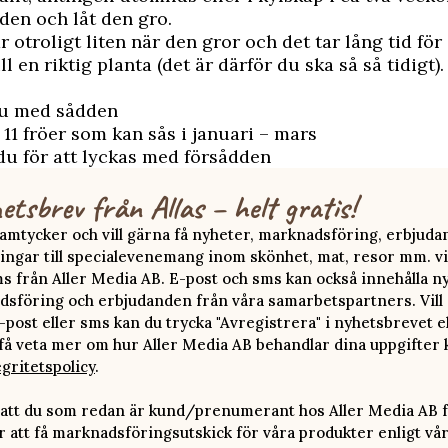
dden och låt den gro.
r otroligt liten när den gror och det tar lång tid för
ll en riktig planta (det är därför du ska så så tidigt).
du med sådden
 11 fröer som kan sås i januari – mars
du för att lyckas med försådden
etsbrev från Allas – helt gratis!
 samtycker och vill gärna få nyheter, marknadsföring, erbjud
ingar till specialevenemang inom skönhet, mat, resor mm. vi
ms från Aller Media AB. E-post och sms kan också innehålla n
sföring och erbjudanden från våra samarbetspartners. Vill d
-post eller sms kan du trycka "Avregistrera" i nyhetsbrevet e
 få veta mer om hur Aller Media AB behandlar dina uppgifter 
egritetspolicy
.
att du som redan är kund/prenumerant hos Aller Media AB f
att få marknadsföringsutskick för våra produkter enligt vå