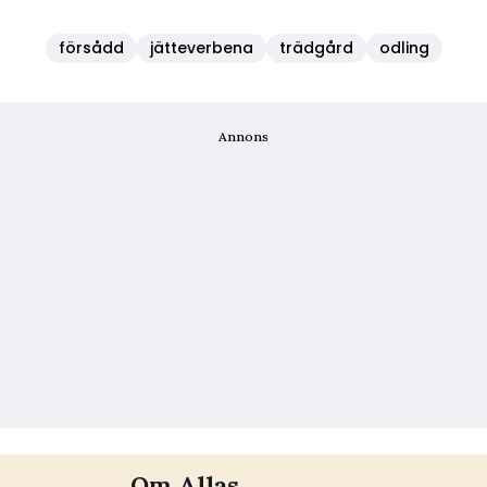
försådd
jätteverbena
trädgård
odling
Annons
Om Allas