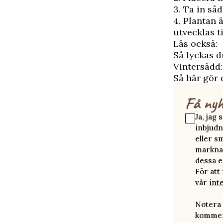
3. Ta in så
4. Plantan ä
utvecklas ti
Läs också:
Så lyckas 
Vintersådd:
Så här gör 
Få nyh
Ja, jag
inbjudn
eller s
marknad
dessa e
För att
vår
int
Notera 
kommer 