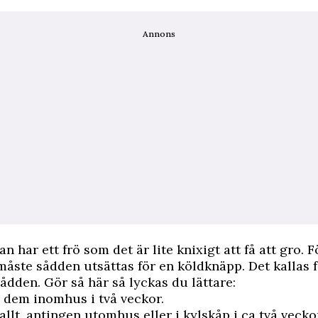
Annons
n har ett frö som det är lite knixigt att få att gro. F
måste sådden utsättas för en köldknäpp. Det kallas f
sådden. Gör så här så lyckas du lättare:
a dem inomhus i två veckor.
allt, antingen utomhus eller i kylskåp i ca två vecko