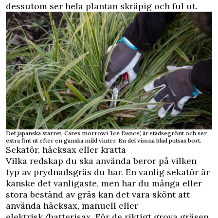
dessutom ser hela plantan skräpig och ful ut.
Det japanska starret, Carex morrowi ’Ice Dance’, är städsegrönt och ser
extra fint ut efter en ganska mild vinter. En del vissna blad putsas bort.
Sekatör, häcksax eller kratta
Vilka redskap du ska använda beror på vilken
typ av prydnadsgräs du har. En vanlig sekatör är
kanske det vanligaste, men har du många eller
stora bestånd av gräs kan det vara skönt att
använda häcksax, manuell eller
elektrisk/batterisax. För de riktigt grova gräsen,