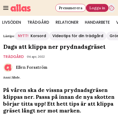
Prenumerera
Logga in
LIVSÖDEN
TRÄDGÅRD
RELATIONER
HANDARBETE
NYTT!
Korsord
Videotips för din trädgård
Grö
Lästips:
Dags att klippa ner prydnadsgräset
TRÄDGÅRD
04 apr, 2022
Ellen Forsström
Anni Jähde.
På våren ska de vissna prydnadsgräsen
klippas ner. Passa på innan de nya skotten
börjar titta upp! Ett hett tips är att klippa
gräset långt ner mot marken.