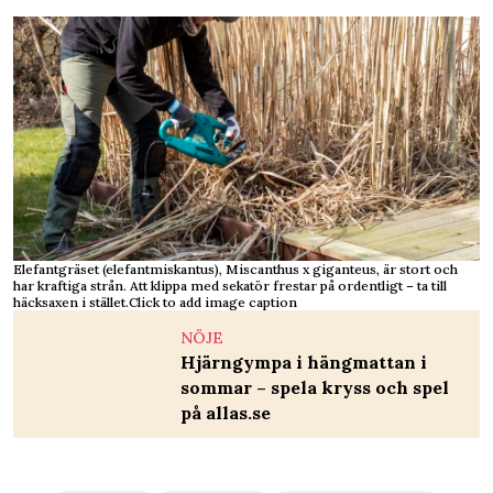
Elefantgräset (elefantmiskantus), Miscanthus x giganteus, är stort och
har kraftiga strån. Att klippa med sekatör frestar på ordentligt – ta till
häcksaxen i stället.Click to add image caption
NÖJE
Hjärngympa i hängmattan i
sommar – spela kryss och spel
på allas.se