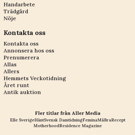
Handarbete
Trädgård
Nöje
Kontakta oss
Kontakta oss
Annonsera hos oss
Prenumerera
Allas
Allers
Hemmets Veckotidning
Året runt
Antik auktion
Fler titlar från Aller Media
Elle Sverige
Hänt
Svensk Damtidning
Femina
MåBra
Recept
Motherhood
Residence Magazine