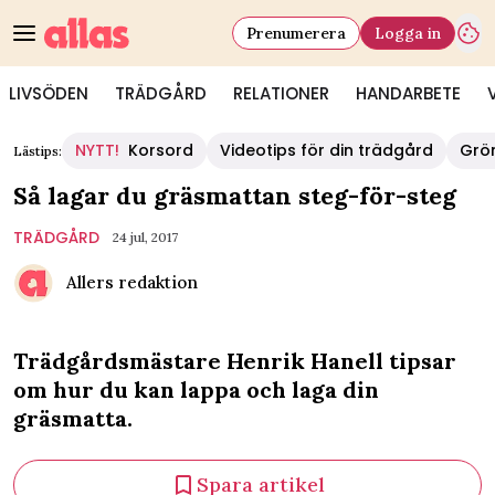
Prenumerera
Logga in
LIVSÖDEN
TRÄDGÅRD
RELATIONER
HANDARBETE
NYTT!
Korsord
Videotips för din trädgård
Grö
Lästips:
Så lagar du gräsmattan steg-för-steg
TRÄDGÅRD
24 jul, 2017
Allers redaktion
Trädgårdsmästare Henrik Hanell tipsar
om hur du kan lappa och laga din
gräsmatta.
Spara artikel