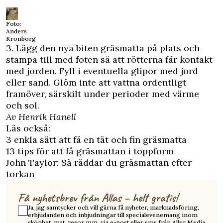
Foto:
Anders
Kronborg
3. Lägg den nya biten gräsmatta på plats och
stampa till med foten så att rötterna får kontakt
med jorden. Fyll i eventuella glipor med jord
eller sand. Glöm inte att vattna ordentligt
framöver, särskilt under perioder med värme
och sol.
Av Henrik Hanell
Läs också:
3 enkla sätt att få en tät och fin gräsmatta
13 tips för att få gräsmattan i toppform
John Taylor: Så räddar du gräsmattan efter
torkan
Få nyhetsbrev från Allas – helt gratis!
Ja, jag samtycker och vill gärna få nyheter, marknadsföring,
erbjudanden och inbjudningar till specialevenemang inom
skönhet, mat, resor mm. via e-post eller sms från Aller Media