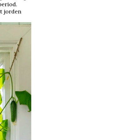
period.
t jorden