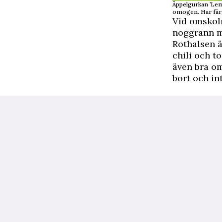
Äppelgurkan ’Lemo
omogen. Har färg
Vid omskoln
noggrann me
Rothalsen ä
chili och to
även bra om
bort och int