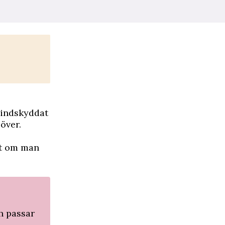
vindskyddat
 över.
ust om man
h passar