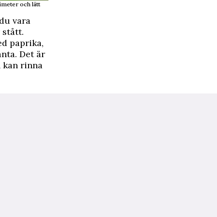
imeter och lätt
 du vara
stått.
ed paprika,
anta. Det är
n kan rinna