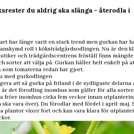
srester du aldrig ska slänga - återodla i
bart har länge varit en stark trend men gurkan har h
nskymd roll i köksträdgårdsodlingen. Nu är den kl
­butiker och trädgårdscentrens fröställ finns mängde
ch sorter att välja på. Gurkan håller helt enkelt på a
 som tomaterna redan har gjort.
du med gurkodlingen
gera att så gurka på friland i de sydligaste delarna 
är det förodling inomhus som gäller för alla sorter
a fröer inomhus cirka fem veckor innan utplanteri
 ska vara över). Du förodlar med fördel i april-maj. S
ssa plantor växer fort och kan vara klara för utplant
ckor.