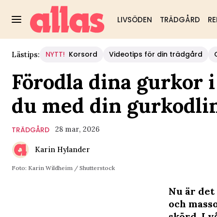
LIVSÖDEN
TRÄDGÅRD
RE
NYTT!
Korsord
Videotips för din trädgård
Lästips:
Förodla dina gurkor i
du med din gurkodli
28 mar, 2026
TRÄDGÅRD
Karin Hylander
Foto: Karin Wildheim / Shutterstock
Nu är det 
och massor
skörd. I v