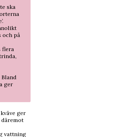
te ska
orterna
’.
nnolikt
s och på
 flera
trinda,
. Bland
a ger
 kväve ger
r däremot
g vattning