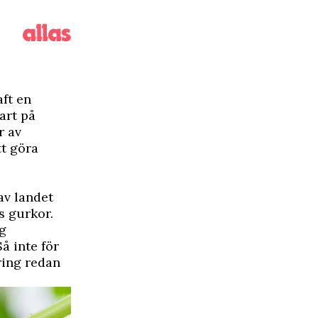
aft en
art på
r av
tt göra
av landet
s gurkor.
ng
å inte för
ering redan