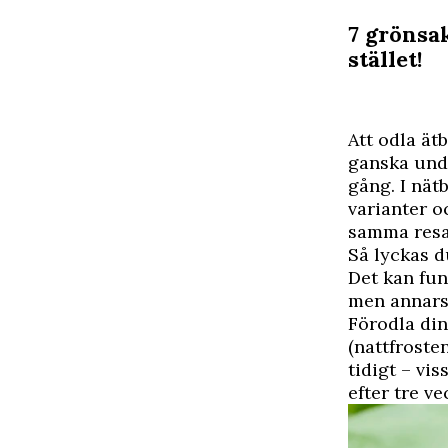
7 grönsak
stället!
A
tt odla ät
ganska unda
gång. I nät
varianter o
samma resa
Så lyckas 
Det kan fun
men annars 
Förodla din
(nattfrosten
tidigt – vi
efter tre ve