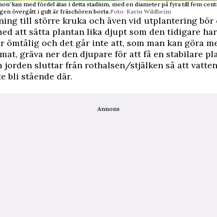
n’ kan med fördel ätas i detta stadium, med en diameter på fyra till fem cent
en övergått i gult är fräschören borta.
Foto: Karin Wildheim
ing till större kruka och även vid utplantering bör
d att sätta plantan lika djupt som den tidigare har 
r ömtålig och det går inte att, som man kan göra m
mat, gräva ner den djupare för att få en stabilare pl
 jorden sluttar från rothalsen/stjälken så att vatte
e bli stående där.
Annons