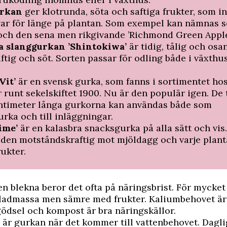
urkan
ger klotrunda, söta och saftiga frukter, som in
ar för länge på plantan. Som exempel kan nämnas s
och den sena men rikgivande ’Richmond Green Apple
a slanggurkan ’Shintokiwa’
är tidig, tålig och osa
aftig och söt. Sorten passar för odling både i växthu
Vit’
är en svensk gurka, som fanns i sortimentet hos
r runt sekelskiftet 1900. Nu är den populär igen. De 
ntimeter långa gurkorna kan användas både som
urka och till inläggningar.
Time’
är en kalasbra snacksgurka på alla sätt och vis
 den motståndskraftig mot mjöldagg och varje plant
ukter.
en blekna beror det ofta på näringsbrist. För mycket
bladmassa men sämre med frukter. Kaliumbehovet ä
lgödsel och kompost är bra näringskällor.
är gurkan när det kommer till vattenbehovet. Dagli