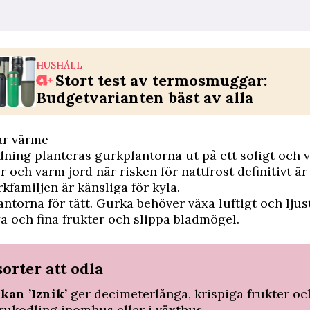
HUSHÅLL
Stort test av termosmuggar:
Budgetvarianten bäst av alla
ar värme
dning planteras gurkplantorna ut på ett soligt och 
r och varm jord när risken för nattfrost definitivt är
rkfamiljen är känsliga för kyla.
lantorna för tätt. Gurka behöver växa luftigt och lj
ga och fina frukter och slippa bladmögel.
orter att odla
kan ’Iznik’
ger decimeterlånga, krispiga frukter oc
krukodling inomhus eller i växthus.