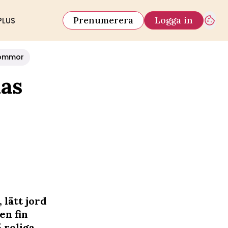
Prenumerera
Logga in
PLUS
ommor
kas
 lätt jord
en fin
 roliga