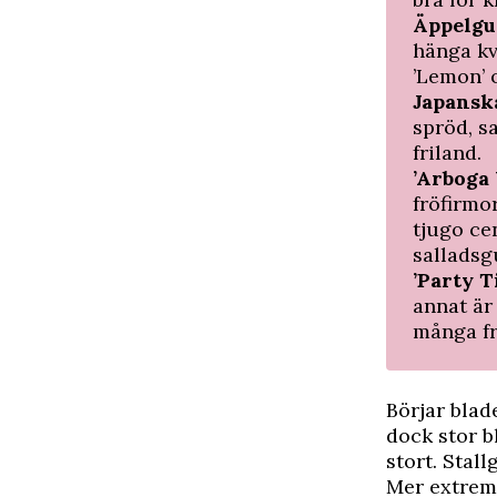
Äppelg
hänga kv
’Lemon’ 
Japansk
spröd, s
friland.
’Arboga 
fröfirmo
tjugo ce
salladsg
’Party 
annat är
många fr
Börjar blad
dock stor 
stort. Stal
Mer extrem 