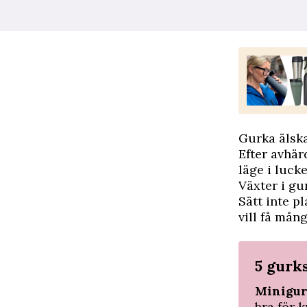
Gurka älsk
Efter avhär
läge i lucke
Växter i gu
Sätt inte p
vill få mån
5 gurks
Minigur
bra för 