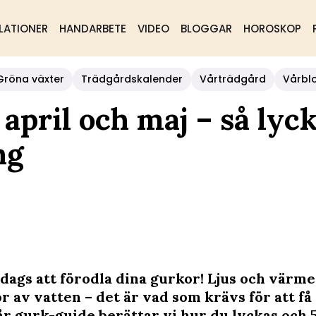
LATIONER
HANDARBETE
VIDEO
BLOGGAR
HOROSKOP
Gröna växter
Trädgårdskalender
Vårträdgård
Vårbl
 april och maj – så lyc
ng
dags att förodla dina gurkor! Ljus och värme,
 av vatten – det är vad som krävs för att få 
år gurk-guide berättar vi hur du lyckas och 5