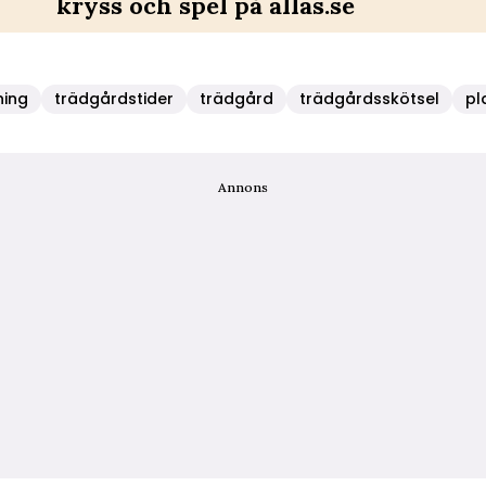
kryss och spel på allas.se
ning
trädgårdstider
trädgård
trädgårdsskötsel
pl
Annons