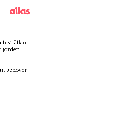
ch stjälkar
r jorden
an ­behöver