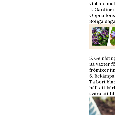
vinbärsbusk
4. Gardiner
Öppna föns
Soliga daga
5. Ge närin
Så växter f
frömixer fi
6. Bekämpa
Ta bort bla
håll ett kär
svåra att hi