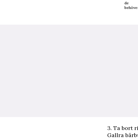
de
behöver
3. Ta bort r
Gallra bärb