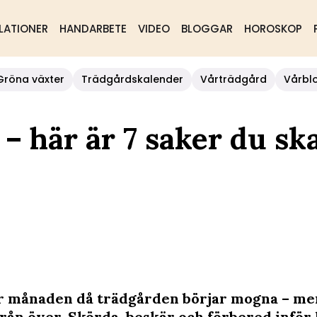
LATIONER
HANDARBETE
VIDEO
BLOGGAR
HOROSKOP
Gröna växter
Trädgårdskalender
Vårträdgård
Vårbl
– här är 7 saker du sk
r månaden då trädgården börjar mogna – me
ifrån över. Skörda, beskär och förbered inför