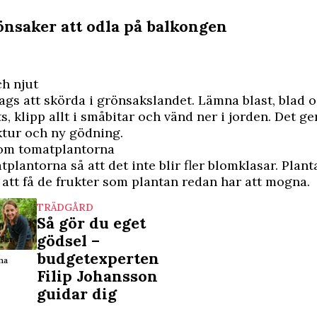
önsaker att odla på balkongen
ch njut
ags att skörda i grönsakslandet. Lämna blast, blad o
s, klipp allt i småbitar och vänd ner i jorden. Det ge
ktur och ny gödning.
 om tomatplantorna
plantorna så att det inte blir fler blomklasar. Plant
ll att få de frukter som plantan redan har att mogna.
TRÄDGÅRD
Så gör du eget
gödsel –
sar,
budgetexperten
na
Filip Johansson
guidar dig