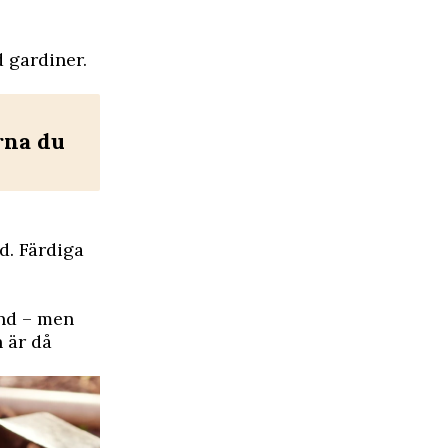
 gardiner.
rna du
d. Färdiga
and – men
h är då