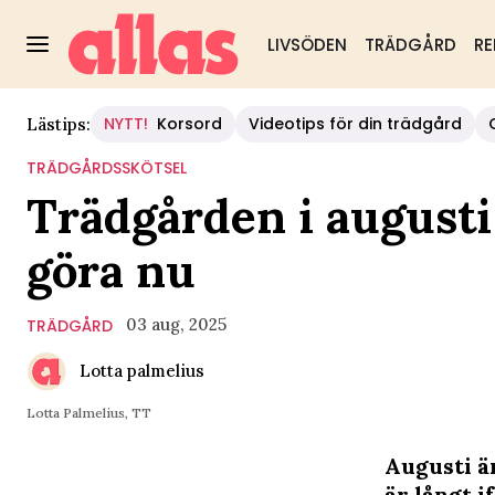
LIVSÖDEN
TRÄDGÅRD
RE
NYTT!
Korsord
Videotips för din trädgård
Lästips:
TRÄDGÅRDSSKÖTSEL
Trädgården i augusti 
göra nu
03 aug, 2025
TRÄDGÅRD
Lotta palmelius
Lotta Palmelius, TT
Augusti ä
är långt 