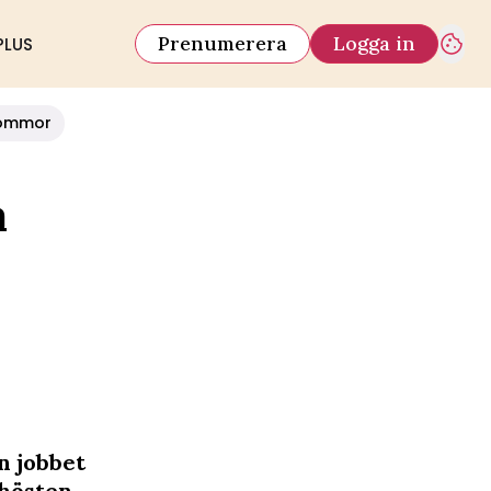
Prenumerera
Logga in
PLUS
ommor
a
n jobbet
 hösten