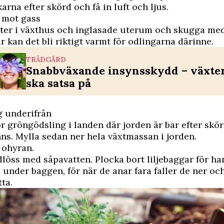
arna efter skörd och få in luft och ljus.
 mot gass
ter i växthus och inglasade uterum och skugga med
r kan det bli riktigt varmt för odlingarna därinne.
TRÄDGÅRD
Snabbväxande insynsskydd – växte
ska satsa på
g underifrån
ör ­gröngödsling i landen där jorden är bar efter skör
nns. Mylla sedan ner hela växtmassan i jorden.
 ohyran.
dlöss med såpavatten. Plocka bort liljebaggar för h
l under baggen, för när de anar fara faller de ner oc
tta.