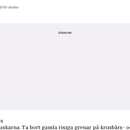
.
VH-studio
Annons
is
uskarna. Ta bort gamla risiga grenar på krusbärs- 