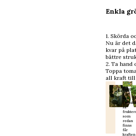
Enkla gr
1. Skörda o
Nu är det d
kvar på plat
bättre stru
2. Ta hand
Toppa tomat
all kraft ti
Klipp
bort
nya
blomkla
så
frukter
som
redan
finns
får
kraften