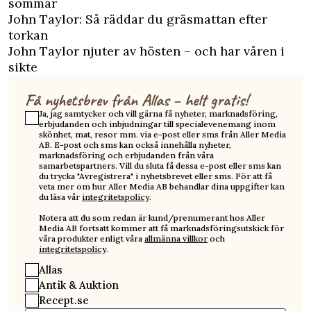
sommar
John Taylor: Så räddar du gräsmattan efter
torkan
John Taylor njuter av hösten – och har våren i
sikte
Få nyhetsbrev från Allas – helt gratis!
Ja, jag samtycker och vill gärna få nyheter, marknadsföring,
erbjudanden och inbjudningar till specialevenemang inom
skönhet, mat, resor mm. via e-post eller sms från Aller Media
AB. E-post och sms kan också innehålla nyheter,
marknadsföring och erbjudanden från våra
samarbetspartners. Vill du sluta få dessa e-post eller sms kan
du trycka "Avregistrera" i nyhetsbrevet eller sms. För att få
veta mer om hur Aller Media AB behandlar dina uppgifter kan
du läsa vår
integritetspolicy
.
Notera att du som redan är kund/prenumerant hos Aller
Media AB fortsatt kommer att få marknadsföringsutskick för
våra produkter enligt våra
allmänna villkor
och
integritetspolicy
.
Allas
Antik & Auktion
Recept.se