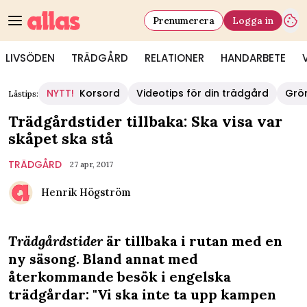
Prenumerera
Logga in
LIVSÖDEN
TRÄDGÅRD
RELATIONER
HANDARBETE
NYTT!
Korsord
Videotips för din trädgård
Grö
Lästips:
Trädgårdstider tillbaka: Ska visa var
skåpet ska stå
TRÄDGÅRD
27 apr, 2017
Henrik Högström
Trädgårdstider
är tillbaka i rutan med en
ny säsong. Bland annat med
återkommande besök i engelska
trädgårdar: "Vi ska inte ta upp kampen