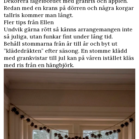
Dekorera fågelbordet med granris och äpplen.
Redan med en krans på dörren och några korgar
tallris kommer man långt.
Fler tips från Ellen
Undvik gärna rött så känns arrangemangen inte
så juliga, utan funkar fint under lång tid.
Behåll stommarna från år till år och byt ut
”klädedräkten” efter säsong. En stomme klädd
med grankvistar till jul kan på våren istället kläs
med ris från en hängbjörk.