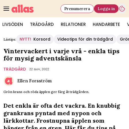
Prenumerera
Logga in
LIVSÖDEN
TRÄDGÅRD
RELATIONER
HANDARBETE
NYTT!
Korsord
Videotips för din trädgård
Grö
Lästips:
Vintervackert i varje vrå - enkla tips
för mysig adventskänsla
TRÄDGÅRD
22 nov, 2022
Ellen Forsström
Grön krans och röda äpplen ger färg åt trädgården.
Det enkla är ofta det vackra. En knubbig
grankrans pyntad med nypon och
lärkkottar. Frostnupna äpplen som
hänger från en gren. Här får du tips på