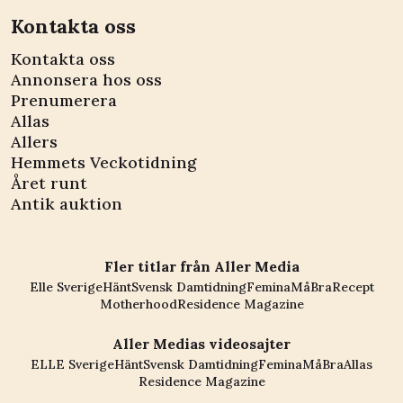
Kontakta oss
Kontakta oss
Annonsera hos oss
Prenumerera
Allas
Allers
Hemmets Veckotidning
Året runt
Antik auktion
Fler titlar från Aller Media
Elle Sverige
Hänt
Svensk Damtidning
Femina
MåBra
Recept
Motherhood
Residence Magazine
Aller Medias videosajter
ELLE Sverige
Hänt
Svensk Damtidning
Femina
MåBra
Allas
Residence Magazine