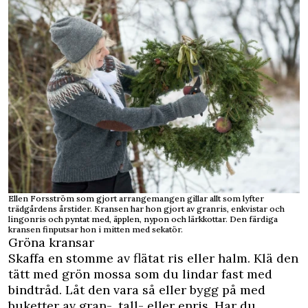
Ellen Forsström som gjort arrangemangen gillar allt som lyfter
trädgårdens årstider. Kransen har hon gjort av granris, enkvistar och
lingonris och pyntat med, äpplen, nypon och lärkkottar. Den färdiga
kransen finputsar hon i mitten med sekatör.
Gröna kransar
Skaffa en stomme av flätat ris eller halm. Klä den
tätt med grön mossa som du lindar fast med
bindtråd. Låt den vara så eller bygg på med
buketter av gran-, tall- eller enris. Har du