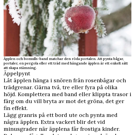
Äpplen och bomulls-band matchar den röda portalen. Att pynta bågar,
portaler, en pergola eller ett träd med hängande äpplen är ett enkelt sätt
att skapa stämning.
Äppelpynt
Låt äpplen hänga i snören från rosenbågar och
trädgrenar. Gärna två, tre eller fyra på olika
höjd. Komplettera med band eller klippta trasor i
färg om du vill bryta av mot det gröna, det ger
fin effekt.
Lägg granris på ett bord ute och pynta med
några äpplen. Extra vackert blir det vid
minusgrader när äpplena får frostiga kinder.