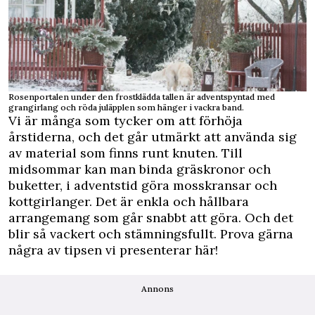
Rosenportalen under den frostklädda tallen är adventspyntad med
grangirlang och röda juläpplen som hänger i vackra band.
Vi är många som tycker om att förhöja
årstiderna, och det går utmärkt att använda sig
av material som finns runt knuten. Till
midsommar kan man binda gräskronor och
buketter, i adventstid göra mosskransar och
kottgirlanger. Det är enkla och hållbara
arrangemang som går snabbt att göra. Och det
blir så vackert och stämningsfullt. Prova gärna
några av tipsen vi presenterar här!
Annons