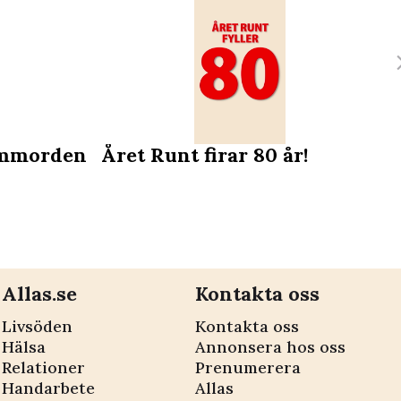
ommorden
Året Runt firar 80 år!
Allas.se
Kontakta oss
Livsöden
Kontakta oss
Hälsa
Annonsera hos oss
Relationer
Prenumerera
Handarbete
Allas