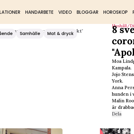
LATIONER
HANDARBETE
VIDEO
BLOGGAR
HOROSKOP
Hushåll/d
8 sv
oronan I Världen: "Apokalyptiskt"
ående
Samhälle
Mat & dryck
coro
"Apo
Moa Lindg
Kampala.
Jojo Sten
York.
Anna Pers
hunden i 
Malin Roo
är drabbad
Dela