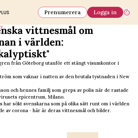
Prenumerera
Logga in
PLUS
iy
enska vittnesmål om
nan i världen:
kalyptiskt"
ren från Göteborg utanför ett stängt visumkontor i
ström som vaknar i natten av den brutala tystnaden i New
son och hennes familj som greps av polis när de rastade
virusets epicentrum, Milano.
s har sökt svenskarna som på olika sätt runt om i världen
e av corona - här är deras vittnesmål och bilder.