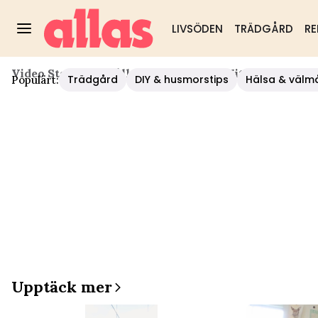
LIVSÖDEN
TRÄDGÅRD
RE
Video Start
/
Hushåll/diy
/
8 Svenska Vittnesmål Om C
Trädgård
DIY & husmorstips
Hälsa & välm
Populärt:
Upptäck mer