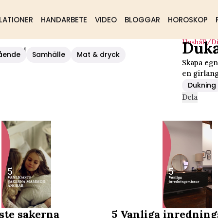
LATIONER
HANDARBETE
VIDEO
BLOGGAR
HOROSKOP
Hushåll/d
Duka
spyssel
ående
Samhälle
Mat & dryck
Skapa egn
en girlang
Dukning
Dela
ste sakerna
5 Vanliga inre