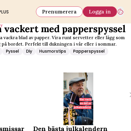
Prenumerera
Logga in
PLUS
iy
 vackert med papperspyssel
a vackra blad av papper. Vira runt servetter eller lägg som
 på bordet. Perfekt till dukningen i vår eller i sommar.
Pyssel
Diy
Husmorstips
Papperspyssel
dningsmissar
Den bästa julkalendern