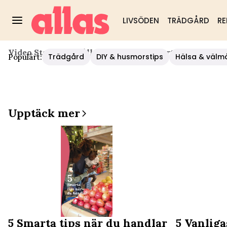
LIVSÖDEN
TRÄDGÅRD
RE
Video Start
/
Hushåll/diy
/
Duka Vackert Med Papper
Trädgård
DIY & husmorstips
Hälsa & välm
Populärt:
Upptäck mer
5 Smarta tips när du handlar
5 Vanliga