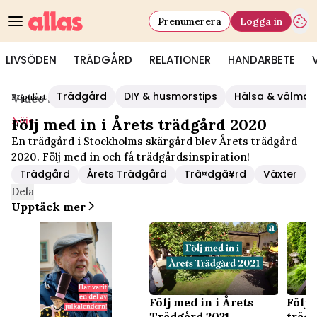
Prenumerera
Logga in
LIVSÖDEN
TRÄDGÅRD
RELATIONER
HANDARBETE
Trädgård
DIY & husmorstips
Hälsa & välmå
Populärt:
Video Start
/
Nöje
Nöje
Följ med in i Årets trädgård 2020
En trädgård i Stockholms skärgård blev Årets trädgård
2020. Följ med in och få trädgårdsinspiration!
Trädgård
Årets Trädgård
Trã¤dgã¥rd
Växter
Dela
Upptäck mer
Följ med in i Årets
Följ 
Trädgård 2021
trädg