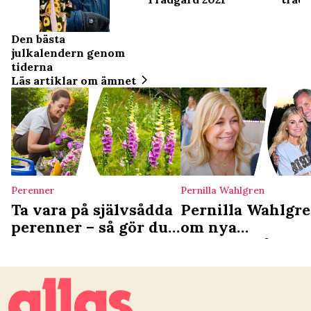
Den bästa
julkalendern genom
tiderna
Läs artiklar om ämnet
Perenner
Pernilla Wahlgren
Ta vara på självsådda
Pernilla Wahlgr
perenner – så gör du
om nya
steg för steg
drömträdgården 
och Christians k
”Det luktar skit
ibland”