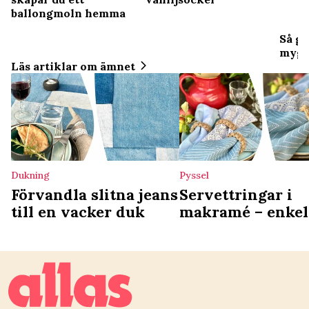
ballongmoln hemma
Så gö
mygg
Läs artiklar om ämnet
Dukning
Pyssel
Förvandla slitna jeans
Servettringar i
till en vacker duk
makramé – enkel
pyssel till dukn