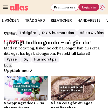
Prenumerera
Logga in
LIVSÖDEN
TRÄDGÅRD
RELATIONER
HANDARBETE
Trädgård
DIY & husmorstips
Hälsa & välmå
Populärt:
Video Start
/
Hushåll/diy
Hushåll/diy
Ljuvligt ballongmoln – så gör du!
Med en rockring, fiskeline och ballonger kan du skapa
ditt eget härliga ballongmoln. Perfekt till kalaset!
Pyssel
Diy
Husmorstips
Dela
Upptäck mer
Shoppingvideos – Så
Så enkelt gör du eget
skapar du ett
vaniljsocker