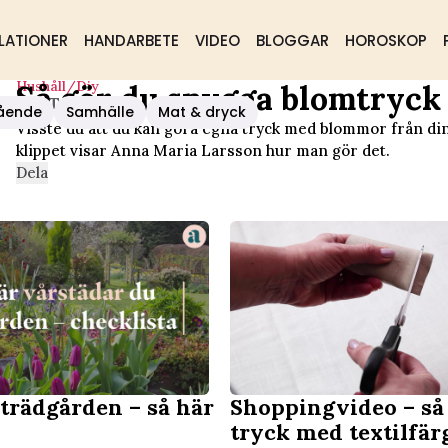
LATIONER
HANDARBETE
VIDEO
BLOGGAR
HOROSKOP
Hushåll/diy
Så gör du snygga blomtryck 
ck På Textiler
ående
Samhälle
Mat & dryck
Visste du att du kan göra egna tryck med blommor från din
klippet visar Anna Maria Larsson hur man gör det.
Dela
 trädgården – så här
Shoppingvideo – så
tryck med textilfä