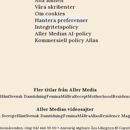
Alla ämnen
Våra skribenter
Om cookies
Hantera preferenser
Integritetspolicy
Aller Medias AI-policy
Kommersiell policy Allas
Fler titlar från Aller Media
Hänt
Svensk Damtidning
Femina
MåBra
Recept
Motherhood
Residen
Aller Medias videosajter
 Sverige
Hänt
Svensk Damtidning
Femina
MåBra
Allas
Residence Mag
ionsärenden, ring
042 444 30 00
• Ansvarig utgivare Åsa Liliegren © Copyr