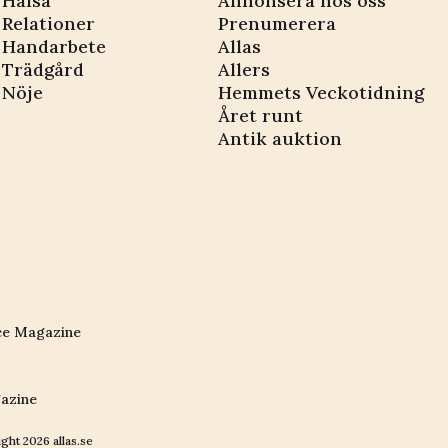
Hälsa
Annonsera hos oss
Relationer
Prenumerera
Handarbete
Allas
Trädgård
Allers
Nöje
Hemmets Veckotidning
Året runt
Antik auktion
ce Magazine
azine
ight
2026
allas.se