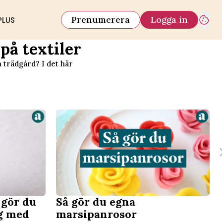
Prenumerera
Logga in
PLUS
på textiler
 trädgård? I det här
 gör du
Så gör du egna
rg med
marsipanrosor