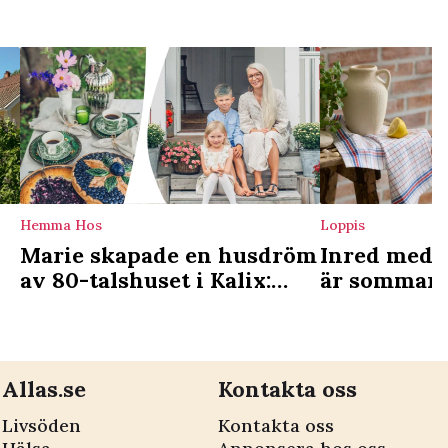
Hemma Hos
Loppis
Marie skapade en husdröm
Inred med t
av 80-talshuset i Kalix:
är sommaren
r
”Lyssna till huset och dig
för det mys
själv”
Allas.se
Kontakta oss
Livsöden
Kontakta oss