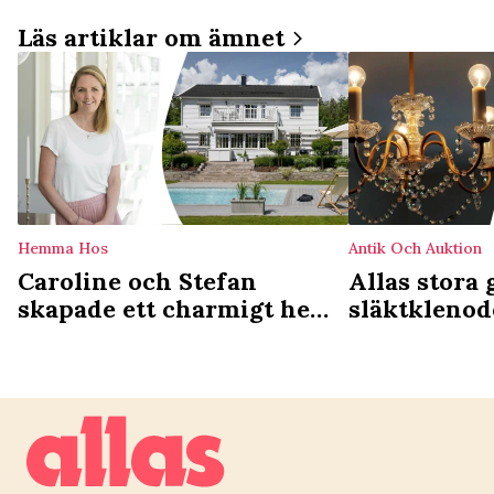
Läs artiklar om ämnet
Hemma Hos
Antik Och Auktion
Caroline och Stefan
Allas stora 
skapade ett charmigt hem
släktklenod
av kataloghuset: Behöver
och lagar d
inte vara opersonligt