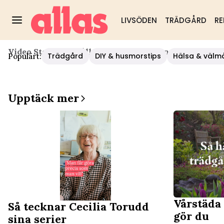
LIVSÖDEN
TRÄDGÅRD
RE
Video Start
/
Hushåll/diy
/
Så Gör Du Snygga Blomtry
Trädgård
DIY & husmorstips
Hälsa & välm
Populärt:
Upptäck mer
Vårstäda
Så tecknar Cecilia Torudd
gör du
sina serier