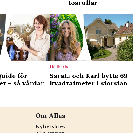
toarullar
Hållbarhet
guide för
SaraLi och Karl bytte 69
er – så vårdar
kvadratmeter i storstan
u dem
mot 1800-talstorp: ”Vi ha
fått ett rikare liv”
Om Allas
Nyhetsbrev