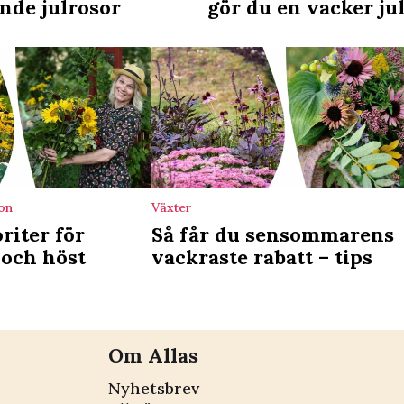
nde julrosor
gör du en vacker ju
on
Växter
riter för
Så får du sensommarens
och höst
vackraste rabatt – tips
Om Allas
Nyhetsbrev