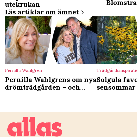
Blomstra
utekrukan
Läs artiklar om ämnet
Pernilla Wahlgren
Trädgårdsinspirati
Pernilla Wahlgrens om nya
Solgula favo
drömträdgården – och
sensommar 
Christians knep: ”Det
luktar skit ibland”