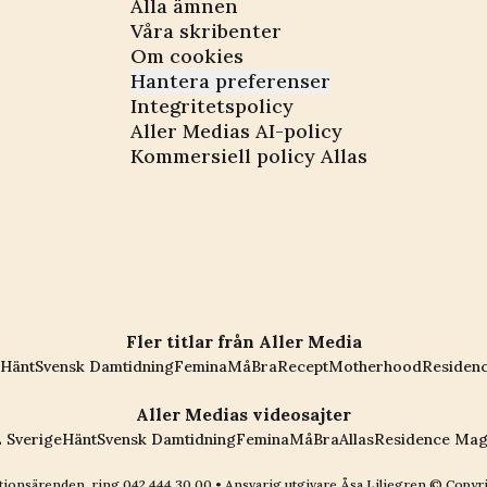
Alla ämnen
Våra skribenter
Om cookies
Hantera preferenser
Integritetspolicy
Aller Medias AI-policy
Kommersiell policy Allas
Fler titlar från Aller Media
Hänt
Svensk Damtidning
Femina
MåBra
Recept
Motherhood
Residen
Aller Medias videosajter
 Sverige
Hänt
Svensk Damtidning
Femina
MåBra
Allas
Residence Mag
ionsärenden, ring
042 444 30 00
• Ansvarig utgivare Åsa Liliegren © Copyr