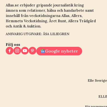
Allas.se erbjuder gripande journalistik kring
ämnen som relationer, hälsa och handarbete samt
innehåll från veckotidningarna Allas, Allers,
Hemmets Veckotidning, Året Runt, Allers Trädgård
och Antik & Auktion.
ANSVARIG UTGIVARE: ÅSA LILIEGREN
Följ oss
Google nyheter
Elle Sverige
ELLE
För prenumerat