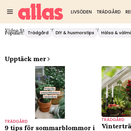
LIVSÖDEN
TRÄDGÅRD
RE
Video Start
/
Hälsa
/
Så Tar Du Bort En Fästing
Trädgård
DIY & husmorstips
Hälsa & välm
Populärt:
Upptäck mer
TRÄDGÅRD
TRÄDGÅRD
Vintertr
9 tips för sommarblommor i