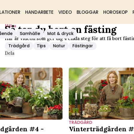
LATIONER
HANDARBETE
VIDEO
BLOGGAR
HOROSKOP
Hälsa
Så tar du bort en fästing
ående
Samhälle
Mat & dryck
Här är videon som ger dig 4 enkla steg för att få bort fästi
Trädgård
Tips
Natur
Fästingar
Dela
TRÄDGÅRD
ädgården #4 -
Vinterträdgården #