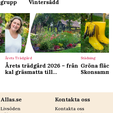
lgrupp
Vintersådd
Årets Trädgård
Städning
Årets trädgård 2026 – från
Gröna fläck
kal gräsmatta till
Skonsamma s
prunkande
bort dem
blomsterträdgård
Allas.se
Kontakta oss
Livsöden
Kontakta oss