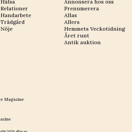
Hälsa
Annonsera hos oss
Relationer
Prenumerera
Handarbete
Allas
Trädgård
Allers
Nöje
Hemmets Veckotidning
Året runt
Antik auktion
ce Magazine
azine
ight
2026
allas.se