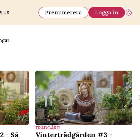
Prenumerera
Logga in
PLUS
ngar.
TRÄDGÅRD
2 - Så
Vinterträdgården #3 -