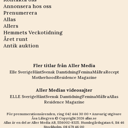
Annonsera hos oss
Prenumerera
Allas
Allers
Hemmets Veckotidning
Året runt
Antik auktion
Fler titlar från Aller Media
Elle Sverige
Hänt
Svensk Damtidning
Femina
MåBra
Recept
Motherhood
Residence Magazine
Aller Medias videosajter
ELLE Sverige
Hänt
Svensk Damtidning
Femina
MåBra
Allas
Residence Magazine
För prenumerationsärenden, ring
042 444 30 00
• Ansvarig utgivare
Åsa Liliegren © Copyright
2026
allas.se
Allas är en del av
Aller Media AB, 556002-8325
. Humlegårdsgatan 6, 114 46
Stockholm.
08 679 46 00