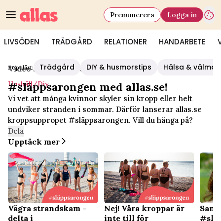
Prenumerera
Logga in
LIVSÖDEN
TRÄDGÅRD
RELATIONER
HANDARBETE
Trädgård
DIY & husmorstips
Hälsa & välmå
Populärt:
Video Start
/
Hushåll/diy
Hushåll/diy
#släppsarongen med allas.se!
Vi vet att många kvinnor skyler sin kropp eller helt
undviker stranden i sommar. Därför lanserar allas.se
kroppsuppropet #släppsarongen. Vill du hänga på?
Dela
Upptäck mer
Vägra strandskam -
Nej! Våra kroppar är
Sanna
delta i
inte till för
#slä