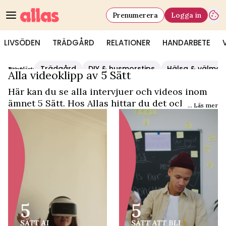
Prenumerera
Logga in
LIVSÖDEN
TRÄDGÅRD
RELATIONER
HANDARBETE
Trädgård
DIY & husmorstips
Hälsa & välmå
Populärt:
Video Start
/
5 Sätt
Alla videoklipp av 5 Sätt
Här kan du se alla intervjuer och videos inom
ämnet 5 Sätt. Hos Allas hittar du det och
... Läs mer
mycket mer.