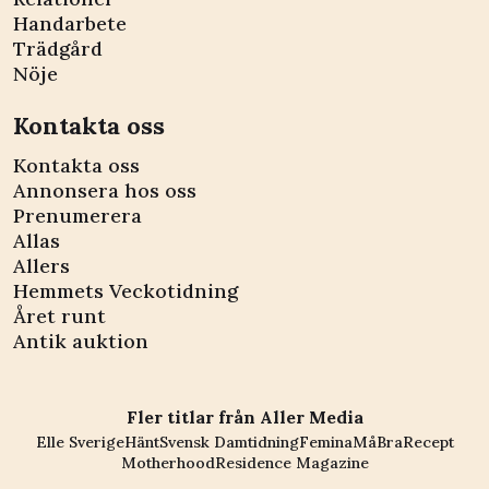
Handarbete
Trädgård
Nöje
Kontakta oss
Kontakta oss
Annonsera hos oss
Prenumerera
Allas
Allers
Hemmets Veckotidning
Året runt
Antik auktion
Fler titlar från Aller Media
Elle Sverige
Hänt
Svensk Damtidning
Femina
MåBra
Recept
Motherhood
Residence Magazine