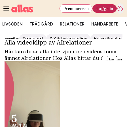
Prenumerera
Logga in
LIVSÖDEN
TRÄDGÅRD
RELATIONER
HANDARBETE
Trädgård
DIY & husmorstips
Hälsa & välmå
Populärt:
Video Start
/
AIrelationer
Alla videoklipp av AIrelationer
Här kan du se alla intervjuer och videos inom
ämnet AIrelationer. Hos Allas hittar du det och
... Läs mer
mycket mer.