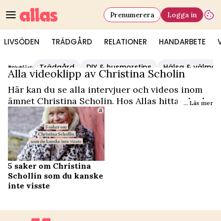
Prenumerera
Logga in
LIVSÖDEN
TRÄDGÅRD
RELATIONER
HANDARBETE
Trädgård
DIY & husmorstips
Hälsa & välmå
Populärt:
Video Start
/
Christina Scholin
Alla videoklipp av Christina Scholin
Här kan du se alla intervjuer och videos inom
ämnet Christina Scholin. Hos Allas hittar du det
... Läs mer
och mycket mer.
5 saker om Christina
Schollin som du kanske
inte visste