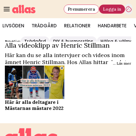
Prenumerera
Logga in
LIVSÖDEN
TRÄDGÅRD
RELATIONER
HANDARBETE
Trädgård
DIY & husmorstips
Hälsa & välmå
Populärt:
Video Start
/
Henric Stillman
Alla videoklipp av Henric Stillman
Här kan du se alla intervjuer och videos inom
ämnet Henric Stillman. Hos Allas hittar du det
... Läs mer
och mycket mer.
Här är alla deltagare i
Mästarnas mästare 2022