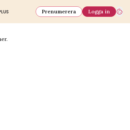
Prenumerera
Logga in
PLUS
er.