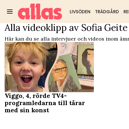
LIVSÖDEN
TRÄDGÅRD
RE
Alla videoklipp av Sofia Geite
Video Start
/
Sofia Geite
Trädgård
DIY & husmorstips
Hälsa & välm
Populärt:
Här kan du se alla intervjuer och videos inom ämn
Viggo, 4, rörde TV4-
programledarna till tårar
med sin konst