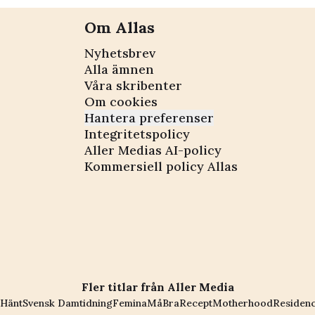
Om Allas
Nyhetsbrev
Alla ämnen
Våra skribenter
Om cookies
Hantera preferenser
Integritetspolicy
Aller Medias AI-policy
Kommersiell policy Allas
Fler titlar från Aller Media
Hänt
Svensk Damtidning
Femina
MåBra
Recept
Motherhood
Residen