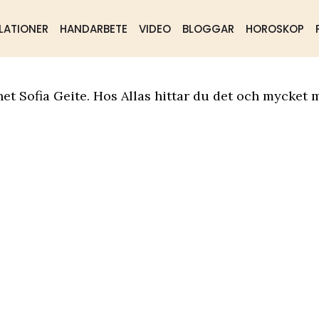
LATIONER
HANDARBETE
VIDEO
BLOGGAR
HOROSKOP
ående
Samhälle
Mat & dryck
et Sofia Geite. Hos Allas hittar du det och mycket m