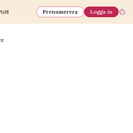
Prenumerera
Logga in
PLUS
r.