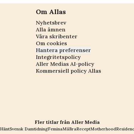
Om Allas
Nyhetsbrev
Alla ämnen
Våra skribenter
Om cookies
Hantera preferenser
Integritetspolicy
Aller Medias AI-policy
Kommersiell policy Allas
Fler titlar från Aller Media
Hänt
Svensk Damtidning
Femina
MåBra
Recept
Motherhood
Residen