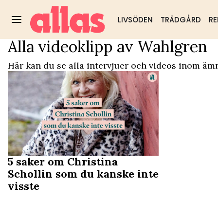
LIVSÖDEN
TRÄDGÅRD
RE
Alla videoklipp av Wahlgren
Video Start
/
Wahlgren
Trädgård
DIY & husmorstips
Hälsa & välm
Populärt:
Här kan du se alla intervjuer och videos inom äm
5 saker om Christina
Schollin som du kanske inte
visste