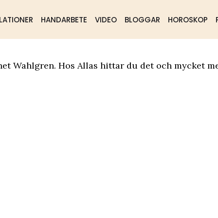
LATIONER
HANDARBETE
VIDEO
BLOGGAR
HOROSKOP
ående
Samhälle
Mat & dryck
net Wahlgren. Hos Allas hittar du det och mycket me