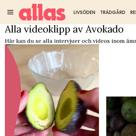
LIVSÖDEN
TRÄDGÅRD
RE
Alla videoklipp av Avokado
Video Start
/
Avokado
Trädgård
DIY & husmorstips
Hälsa & välm
Populärt:
Här kan du se alla intervjuer och videos inom äm