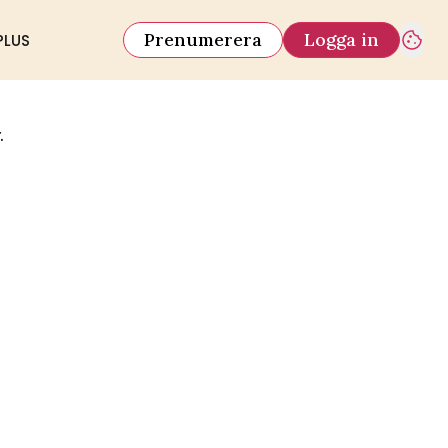
Prenumerera
Logga in
PLUS
.