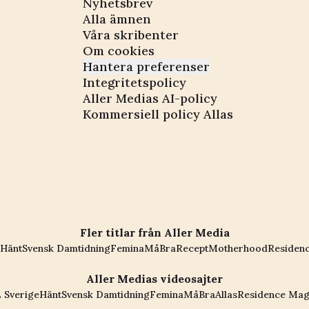
Nyhetsbrev
Alla ämnen
Våra skribenter
Om cookies
Hantera preferenser
Integritetspolicy
Aller Medias AI-policy
Kommersiell policy Allas
Fler titlar från Aller Media
Hänt
Svensk Damtidning
Femina
MåBra
Recept
Motherhood
Residen
Aller Medias videosajter
 Sverige
Hänt
Svensk Damtidning
Femina
MåBra
Allas
Residence Mag