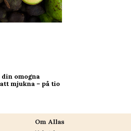
u din omogna
att mjukna – på tio
Om Allas