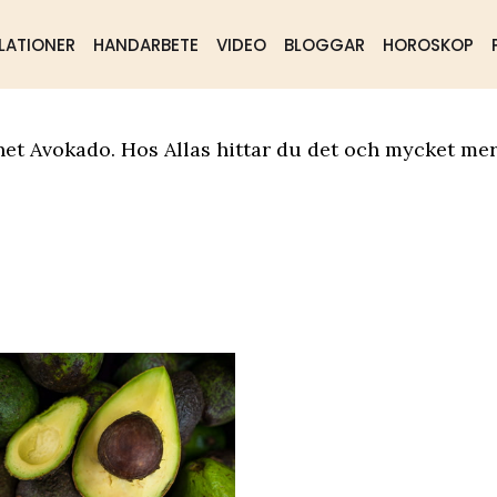
LATIONER
HANDARBETE
VIDEO
BLOGGAR
HOROSKOP
ående
Samhälle
Mat & dryck
net Avokado. Hos Allas hittar du det och mycket mer