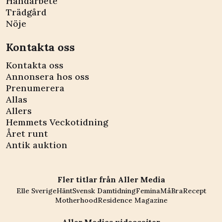
Handarbete
Trädgård
Nöje
Kontakta oss
Kontakta oss
Annonsera hos oss
Prenumerera
Allas
Allers
Hemmets Veckotidning
Året runt
Antik auktion
Fler titlar från Aller Media
Elle Sverige
Hänt
Svensk Damtidning
Femina
MåBra
Recept
Motherhood
Residence Magazine