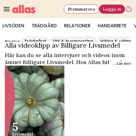
Prenumerera
Logga in
LIVSÖDEN
TRÄDGÅRD
RELATIONER
HANDARBETE
Trädgård
DIY & husmorstips
Hälsa & välmå
Populärt:
Video Start
/
Billigare Livsmedel
Alla videoklipp av Billigare Livsmedel
Här kan du se alla intervjuer och videos inom
ämnet Billigare Livsmedel. Hos Allas hittar du
... Läs mer
det och mycket mer.