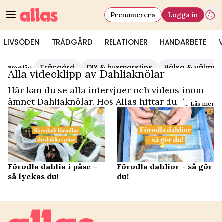
Prenumerera
Logga in
LIVSÖDEN
TRÄDGÅRD
RELATIONER
HANDARBETE
Trädgård
DIY & husmorstips
Hälsa & välmå
Populärt:
Video Start
/
Dahliaknölar
Alla videoklipp av Dahliaknölar
Här kan du se alla intervjuer och videos inom
ämnet Dahliaknölar. Hos Allas hittar du det och
... Läs mer
mycket mer.
Förodla dahlia i påse –
Förodla dahlior – så gör
så lyckas du!
du!