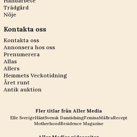
Handarbete
Trädgård
Nöje
Kontakta oss
Kontakta oss
Annonsera hos oss
Prenumerera
Allas
Allers
Hemmets Veckotidning
Året runt
Antik auktion
Fler titlar från Aller Media
Elle Sverige
Hänt
Svensk Damtidning
Femina
MåBra
Recept
Motherhood
Residence Magazine