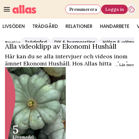
Prenumerera
Logga in
LIVSÖDEN
TRÄDGÅRD
RELATIONER
HANDARBETE
Trädgård
DIY & husmorstips
Hälsa & välmå
Populärt:
Video Start
/
Ekonomi Hushåll
Alla videoklipp av Ekonomi Hushåll
Här kan du se alla intervjuer och videos inom
ämnet Ekonomi Hushåll. Hos Allas hittar du det
... Läs mer
och mycket mer.