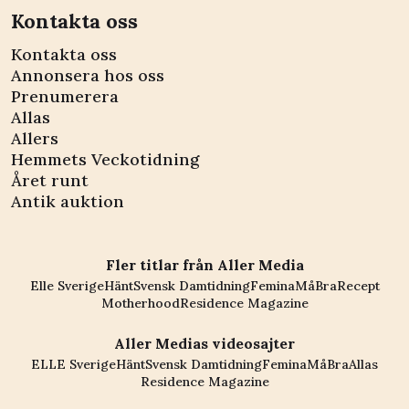
Kontakta oss
Kontakta oss
Annonsera hos oss
Prenumerera
Allas
Allers
Hemmets Veckotidning
Året runt
Antik auktion
Fler titlar från Aller Media
Elle Sverige
Hänt
Svensk Damtidning
Femina
MåBra
Recept
Motherhood
Residence Magazine
Aller Medias videosajter
ELLE Sverige
Hänt
Svensk Damtidning
Femina
MåBra
Allas
Residence Magazine