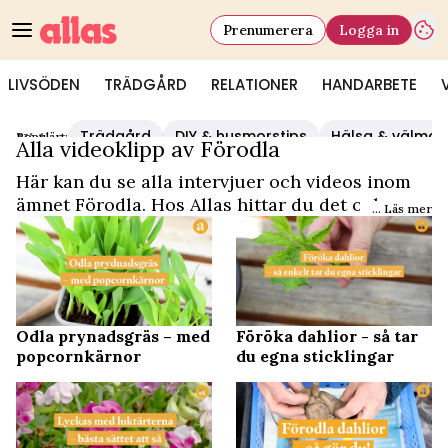
Prenumerera
Logga in
LIVSÖDEN
TRÄDGÅRD
RELATIONER
HANDARBETE
Trädgård
DIY & husmorstips
Hälsa & välmå
Populärt:
Video Start
/
Förodla
Alla videoklipp av Förodla
Här kan du se alla intervjuer och videos inom
ämnet Förodla. Hos Allas hittar du det och
... Läs mer
mycket mer.
Odla prynadsgräs – med
Föröka dahlior - så tar
popcornkärnor
du egna sticklingar