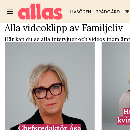
LIVSÖDEN
TRÄDGÅRD
RE
Alla videoklipp av Familjeliv
Video Start
/
Familjeliv
Trädgård
DIY & husmorstips
Hälsa & välm
Populärt:
Här kan du se alla intervjuer och videos inom ämn