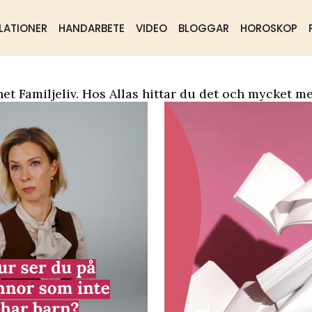
LATIONER
HANDARBETE
VIDEO
BLOGGAR
HOROSKOP
ående
Samhälle
Mat & dryck
et Familjeliv. Hos Allas hittar du det och mycket me