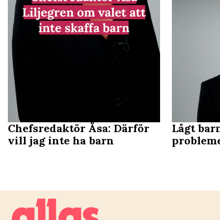
Chefsredaktör Åsa: Därför
Lågt bar
vill jag inte ha barn
probleme