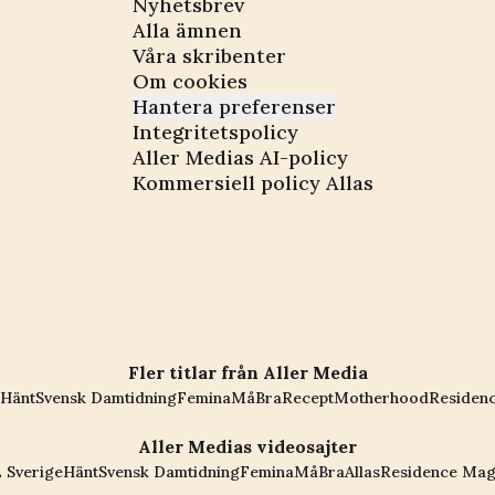
Nyhetsbrev
Alla ämnen
Våra skribenter
Om cookies
Hantera preferenser
Integritetspolicy
Aller Medias AI-policy
Kommersiell policy Allas
Fler titlar från Aller Media
Hänt
Svensk Damtidning
Femina
MåBra
Recept
Motherhood
Residen
Aller Medias videosajter
 Sverige
Hänt
Svensk Damtidning
Femina
MåBra
Allas
Residence Mag