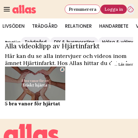
Prenumerera
Logga in
LIVSÖDEN
TRÄDGÅRD
RELATIONER
HANDARBETE
Trädgård
DIY & husmorstips
Hälsa & välmå
Populärt:
Video Start
/
Hjärtinfarkt
Alla videoklipp av Hjärtinfarkt
Här kan du se alla intervjuer och videos inom
ämnet Hjärtinfarkt. Hos Allas hittar du det och
... Läs mer
mycket mer.
5 bra vanor för hjärtat