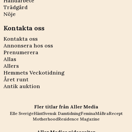
Handarbete
Trädgård
Nöje
Kontakta oss
Kontakta oss
Annonsera hos oss
Prenumerera
Allas
Allers
Hemmets Veckotidning
Året runt
Antik auktion
Fler titlar från Aller Media
Elle Sverige
Hänt
Svensk Damtidning
Femina
MåBra
Recept
Motherhood
Residence Magazine