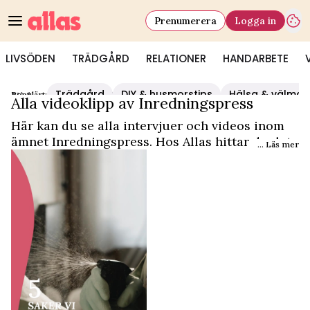
Prenumerera
Logga in
LIVSÖDEN
TRÄDGÅRD
RELATIONER
HANDARBETE
Trädgård
DIY & husmorstips
Hälsa & välmå
Populärt:
Video Start
/
Inredningspress
Alla videoklipp av Inredningspress
Här kan du se alla intervjuer och videos inom
ämnet Inredningspress. Hos Allas hittar du det
... Läs mer
och mycket mer.