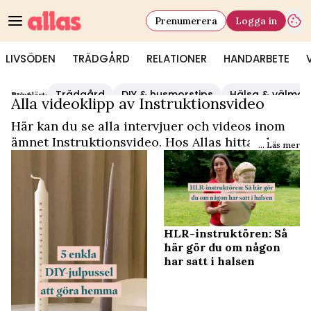
Prenumerera
Logga in
LIVSÖDEN
TRÄDGÅRD
RELATIONER
HANDARBETE
Trädgård
DIY & husmorstips
Hälsa & välmå
Populärt:
Video Start
/
Instruktionsvideo
Alla videoklipp av Instruktionsvideo
Här kan du se alla intervjuer och videos inom
ämnet Instruktionsvideo. Hos Allas hittar du
... Läs mer
det och mycket mer.
HLR-instruktören: Så
här gör du om någon
har satt i halsen