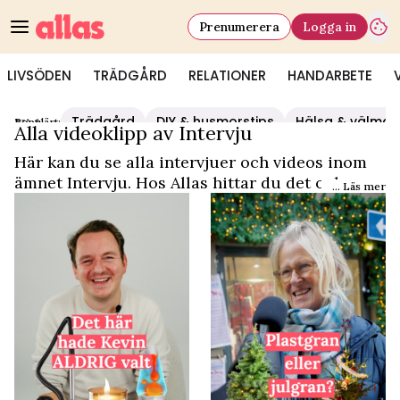
Prenumerera
Logga in
LIVSÖDEN
TRÄDGÅRD
RELATIONER
HANDARBETE
Trädgård
DIY & husmorstips
Hälsa & välmå
Populärt:
Video Start
/
Intervju
Alla videoklipp av Intervju
Här kan du se alla intervjuer och videos inom
ämnet Intervju. Hos Allas hittar du det och
... Läs mer
mycket mer.