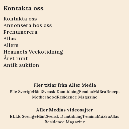
Kontakta oss
Kontakta oss
Annonsera hos oss
Prenumerera
Allas
Allers
Hemmets Veckotidning
Året runt
Antik auktion
Fler titlar från Aller Media
Elle Sverige
Hänt
Svensk Damtidning
Femina
MåBra
Recept
Motherhood
Residence Magazine
Aller Medias videosajter
ELLE Sverige
Hänt
Svensk Damtidning
Femina
MåBra
Allas
Residence Magazine