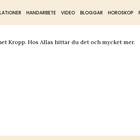
LATIONER
HANDARBETE
VIDEO
BLOGGAR
HOROSKOP
ående
Samhälle
Mat & dryck
et Kropp. Hos Allas hittar du det och mycket mer.