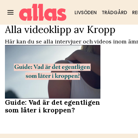
LIVSÖDEN
TRÄDGÅRD
RE
Alla videoklipp av Kropp
Video Start
/
Kropp
Trädgård
DIY & husmorstips
Hälsa & välm
Populärt:
Här kan du se alla intervjuer och videos inom ämn
Guide: Vad är det egentligen
som låter i kroppen?