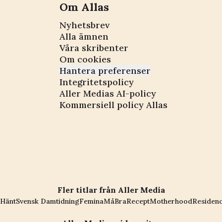
Om Allas
Nyhetsbrev
Alla ämnen
Våra skribenter
Om cookies
Hantera preferenser
Integritetspolicy
Aller Medias AI-policy
Kommersiell policy Allas
Fler titlar från Aller Media
Hänt
Svensk Damtidning
Femina
MåBra
Recept
Motherhood
Residen