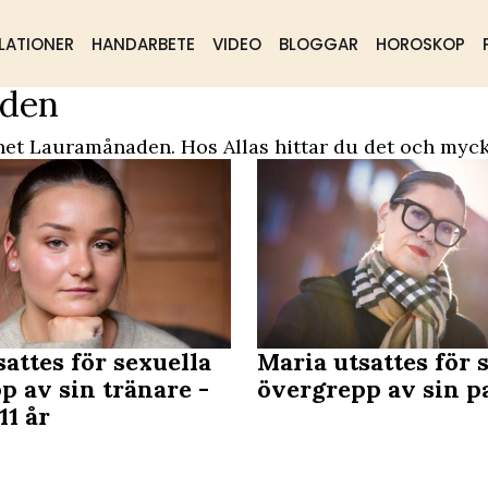
LATIONER
HANDARBETE
VIDEO
BLOGGAR
HOROSKOP
aden
ående
Samhälle
Mat & dryck
net Lauramånaden. Hos Allas hittar du det och myck
sattes för sexuella
Maria utsattes för 
p av sin tränare -
övergrepp av sin p
11 år