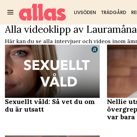
LIVSÖDEN
TRÄDGÅRD
RE
Alla videoklipp av Lauramån
Video Start
/
Lauramånaden
Trädgård
DIY & husmorstips
Hälsa & välm
Populärt:
Här kan du se alla intervjuer och videos inom äm
Sexuellt våld: Så vet du om
Nellie ut
du är utsatt
övergrep
var bara 