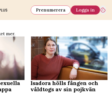
Prenumerera
Logga in
PLUS
et mer.
sexuella
Isadora hölls fången och
appa
våldtogs av sin pojkvän