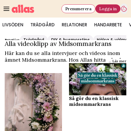
Prenumerera
Logga in
LIVSÖDEN
TRÄDGÅRD
RELATIONER
HANDARBETE
Trädgård
DIY & husmorstips
Hälsa & välmå
Populärt:
Video Start
/
Midsommarkrans
Alla videoklipp av Midsommarkrans
Här kan du se alla intervjuer och videos inom
ämnet Midsommarkrans. Hos Allas hittar du det
... Läs mer
och mycket mer.
Så gör du en klassisk
midsommarkrans