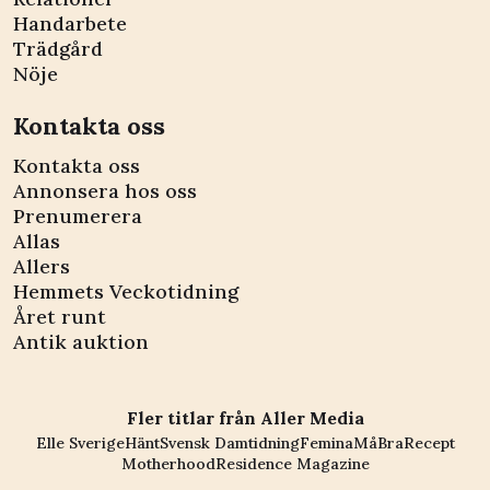
Handarbete
Trädgård
Nöje
Kontakta oss
Kontakta oss
Annonsera hos oss
Prenumerera
Allas
Allers
Hemmets Veckotidning
Året runt
Antik auktion
Fler titlar från Aller Media
Elle Sverige
Hänt
Svensk Damtidning
Femina
MåBra
Recept
Motherhood
Residence Magazine