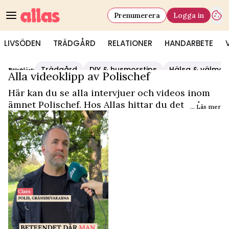
Prenumerera
Logga in
LIVSÖDEN
TRÄDGÅRD
RELATIONER
HANDARBETE
Trädgård
DIY & husmorstips
Hälsa & välmå
Populärt:
Video Start
/
Polischef
Alla videoklipp av Polischef
Här kan du se alla intervjuer och videos inom
ämnet Polischef. Hos Allas hittar du det och
... Läs mer
mycket mer.