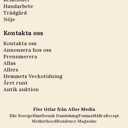
Handarbete
Trädgård
Nöje
Kontakta oss
Kontakta oss
Annonsera hos oss
Prenumerera
Allas
Allers
Hemmets Veckotidning
Året runt
Antik auktion
Fler titlar från Aller Media
Elle Sverige
Hänt
Svensk Damtidning
Femina
MåBra
Recept
Motherhood
Residence Magazine