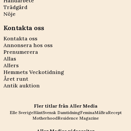
Handarbete
Trädgård
Nöje
Kontakta oss
Kontakta oss
Annonsera hos oss
Prenumerera
Allas
Allers
Hemmets Veckotidning
Året runt
Antik auktion
Fler titlar från Aller Media
Elle Sverige
Hänt
Svensk Damtidning
Femina
MåBra
Recept
Motherhood
Residence Magazine