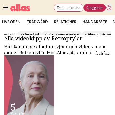
Prenumerera
Logga in
LIVSÖDEN
TRÄDGÅRD
RELATIONER
HANDARBETE
Trädgård
DIY & husmorstips
Hälsa & välmå
Populärt:
Video Start
/
Retroprylar
Alla videoklipp av Retroprylar
Här kan du se alla intervjuer och videos inom
ämnet Retroprylar. Hos Allas hittar du det och
... Läs mer
mycket mer.