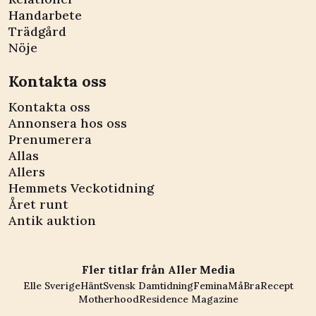
Handarbete
Trädgård
Nöje
Kontakta oss
Kontakta oss
Annonsera hos oss
Prenumerera
Allas
Allers
Hemmets Veckotidning
Året runt
Antik auktion
Fler titlar från Aller Media
Elle Sverige
Hänt
Svensk Damtidning
Femina
MåBra
Recept
Motherhood
Residence Magazine