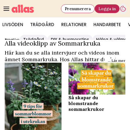
Prenumerera
Logga in
LIVSÖDEN
TRÄDGÅRD
RELATIONER
HANDARBETE
Trädgård
DIY & husmorstips
Hälsa & välmå
Populärt:
Video Start
/
Sommarkruka
Alla videoklipp av Sommarkruka
Här kan du se alla intervjuer och videos inom
ämnet Sommarkruka. Hos Allas hittar du det
... Läs mer
och mycket mer.
Så skapar du
blomstrande
sommarkrukor