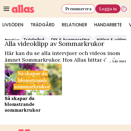
Prenumerera
Logga in
LIVSÖDEN
TRÄDGÅRD
RELATIONER
HANDARBETE
Trädgård
DIY & husmorstips
Hälsa & välmå
Populärt:
Video Start
/
Sommarkrukor
Alla videoklipp av Sommarkrukor
Här kan du se alla intervjuer och videos inom
ämnet Sommarkrukor. Hos Allas hittar du det
... Läs mer
och mycket mer.
Så skapar du
blomstrande
sommarkrukor