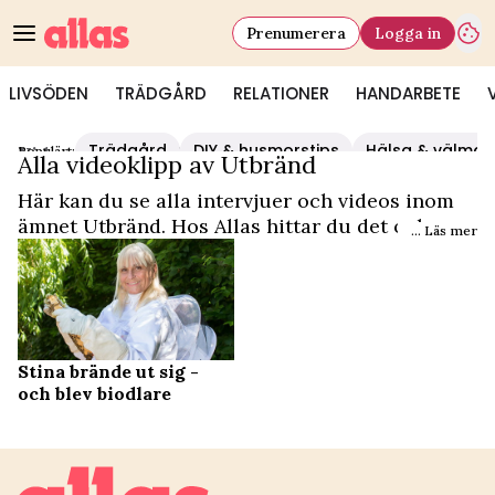
Prenumerera
Logga in
LIVSÖDEN
TRÄDGÅRD
RELATIONER
HANDARBETE
Trädgård
DIY & husmorstips
Hälsa & välmå
Populärt:
Video Start
/
Utbränd
Alla videoklipp av Utbränd
Här kan du se alla intervjuer och videos inom
ämnet Utbränd. Hos Allas hittar du det och
... Läs mer
mycket mer.
Stina brände ut sig -
och blev biodlare