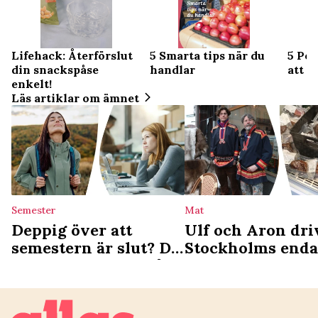
Lifehack: Återförslut
5 Smarta tips när du
5 Pos
din snackspåse
handlar
att å
enkelt!
Läs artiklar om ämnet
Semester
Mat
Deppig över att
Ulf och Aron dri
semestern är slut? Då
Stockholms enda
är du ledig nästa gång
samiska deli: ”Vi
det som en
kulturgärning”