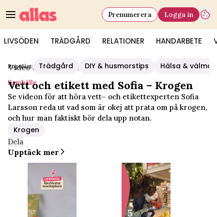
Prenumerera
Logga in
LIVSÖDEN
TRÄDGÅRD
RELATIONER
HANDARBETE
Trädgård
DIY & husmorstips
Hälsa & välmå
Populärt:
Video Start
/
Samhälle
Samhälle
Vett och etikett med Sofia – Krogen
Se videon för att höra vett– och etikettexperten Sofia
Larsson reda ut vad som är okej att prata om på krogen,
och hur man faktiskt bör dela upp notan.
Krogen
Dela
Upptäck mer